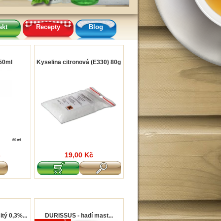
akt
Recepty
Blog
50ml
Kyselina citronová (E330) 80g
č
19,00 Kč
tý 0,3%...
DURISSUS - hadí mast...