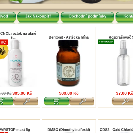
Úvod
Jak Nakoupit?
Obchodní podmínky
Kont
NOL roztok na akné
s...
Bentonit - Aztécka hlína
Rozprašovač 
0 KČ
VYPRODÁNO
305,00 Kč
509,00 Kč
37,00 K
,00 Kč
PARSTOP mast 5g
DMSO (Dimethylsulfoxid )
CDS2 - Oxid Chloriči