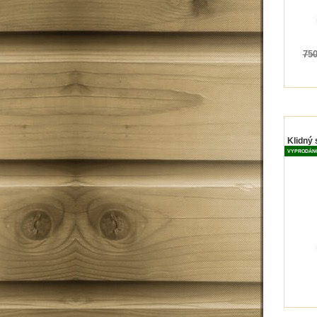
750
Klidný 
VYPRODÁN