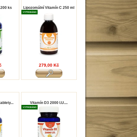
 200 ks
Lipozomální Vitamín C 250 ml
VYPRODÁNO
č
279,00 Kč
ablety...
Vitamín D3 2000 I.U....
VYPRODÁNO