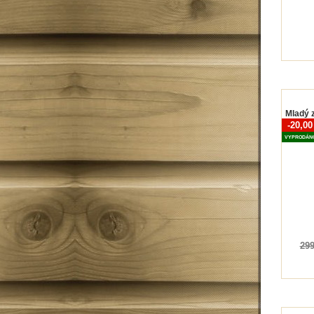
Mladý z
-20,0
VYPRODÁN
299