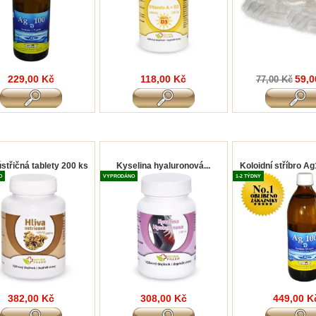
229,00 Kč
118,00 Kč
59,0
77,00 Kč
ústřičná tablety 200 ks
Kyselina hyaluronová...
Koloidní stříbro Ag
O
VYPRODÁNO
1-2 TÝDNY
382,00 Kč
308,00 Kč
449,00 K