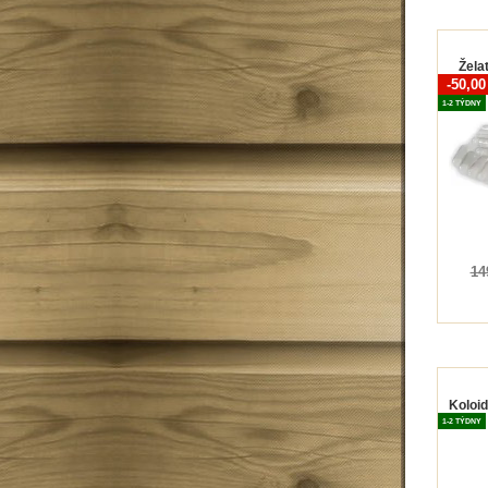
Žela
-50,0
1-2 TÝDNY
14
Koloid
1-2 TÝDNY