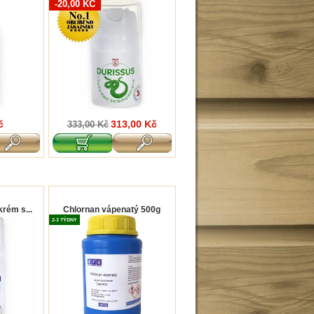
-20,00 KČ
č
313,00 Kč
333,00 Kč
rém s...
Chlornan vápenatý 500g
2-3 TÝDNY