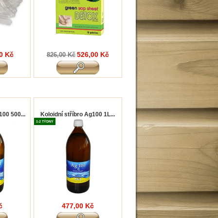
0 Kč
526,00 Kč
826,00 Kč
100 500...
Koloidní stříbro Ag100 1L...
1-2 TÝDNY
č
477,00 Kč