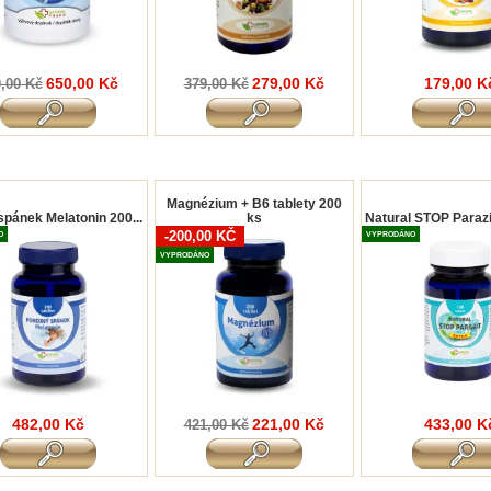
650,00 Kč
279,00 Kč
179,00 K
,00 Kč
379,00 Kč
Magnézium + B6 tablety 200
spánek Melatonin 200...
ks
Natural STOP Parazi
-200,00 KČ
O
VYPRODÁNO
VYPRODÁNO
482,00 Kč
221,00 Kč
433,00 K
421,00 Kč