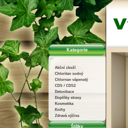
Kategorie
Akční zboží
Chloritan sodný
Chlornan vápenatý
CDS / CDS2
Detoxikace
Doplňky stravy
Kosmetika
Knihy
Zdravá výživa
Štítky