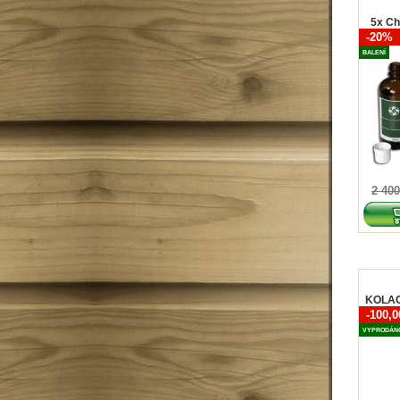
5x Ch
-20%
BALENÍ
2 400
KOLAGÉ
-100,
VYPRODÁN