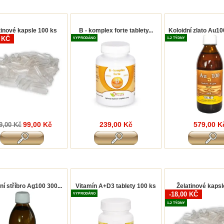
tinové kapsle 100 ks
B - komplex forte tablety...
Koloidní zlato Au100
0 KČ
VYPRODÁNO
1-2 TÝDNY
99,00 Kč
239,00 Kč
579,00 K
9,00 Kč
ní stříbro Ag100 300...
Vitamín A+D3 tablety 100 ks
Želatinové kapsl
-18,00 KČ
VYPRODÁNO
1-2 TÝDNY