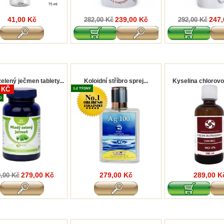
41,00 Kč
239,00 Kč
247,
282,00 Kč
292,00 Kč
elený ječmen tablety...
Koloidní stříbro sprej...
Kyselina chlorovo
0 KČ
1-2 TÝDNY
O
279,00 Kč
279,00 Kč
289,00 K
,00 Kč