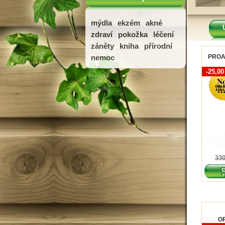
mýdla
ekzém
akné
zdraví
pokožka
léčení
záněty
kniha
přírodní
PROAC
nemoc
-25,0
330
O