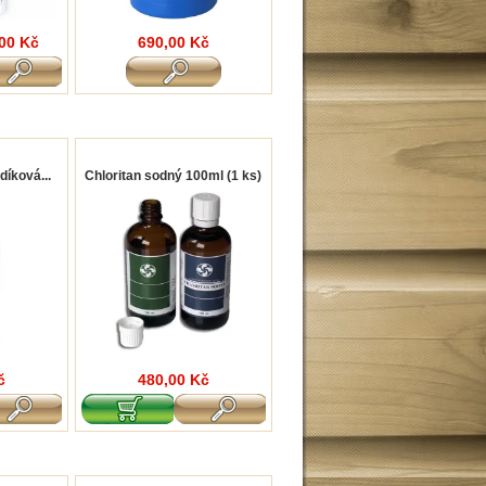
00 Kč
690,00 Kč
díková...
Chloritan sodný 100ml (1 ks)
č
480,00 Kč