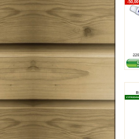
-50,0
229
R
VYPRODÁN