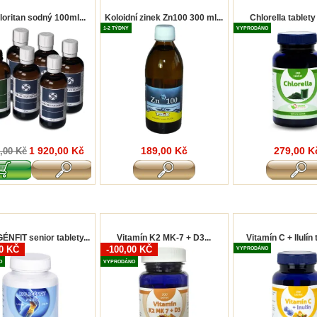
loritan sodný 100ml...
Koloidní zinek Zn100 300 ml...
Chlorella tablety
1-2 TÝDNY
VYPRODÁNO
1 920,00 Kč
189,00 Kč
279,00 K
,00 Kč
NFIT senior tablety...
Vitamín K2 MK-7 + D3...
Vitamín C + Ilulín t
00 KČ
-100,00 KČ
VYPRODÁNO
O
VYPRODÁNO