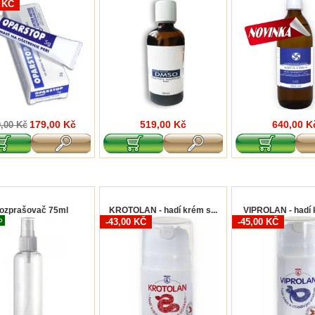
0 KČ
179,00 Kč
519,00 Kč
640,00 K
,00 Kč
ozprašovač 75ml
KROTOLAN - hadí krém s...
VIPROLAN - hadí k
-43,00 KČ
-45,00 KČ
O