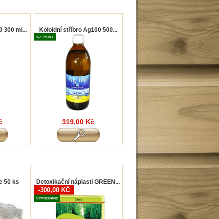
 300 ml...
Koloidní stříbro Ag100 500...
1-2 TÝDNY
č
319,00 Kč
e 50 ks
Detoxikační náplasti GREEN...
-300,00 KČ
VYPRODÁNO