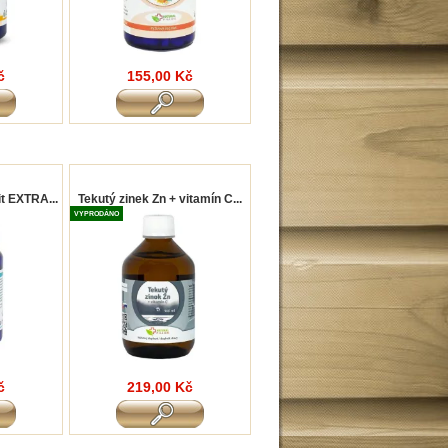
č
155,00 Kč
t EXTRA...
Tekutý zinek Zn + vitamín C...
VYPRODÁNO
č
219,00 Kč