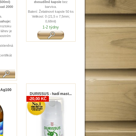
(500ml)
d
voudílné kapsle
bez
nad 2000
barviva.
Balení: Želatinové kapsle 50 ks
a.
Velikost: 0 (21,5 x 7,5mm;
sahuje:
0,68ml)
 roztoku
1-2 týdny
 láhev je
nostním
 skleněná
certifikát
o Ag100
DURISSUS - hadí mast...
-20,00 KČ