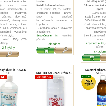
stravy ve formě tablet.
kvalita.
chloričitý 0,3% 
huje všech osm
Každé balení obsahuje:
S koncentrací až 
lních aminokyselin a
1 x láhev 24,5% roztoku
ppm!
ycených mastných
chloritanu sodného (100ml),
100% kvalit
, vlákninu, více než
láhev je opatřená
Každé balení ob
vitamínů, minerály jako
bezpečnostním uzávěrem a
500ml láhev 0,3%
 hořčík, zinek, železo,
kapátkem,
Oxidu chloričitého,
 a jód a výjimečná je i
1x prázdná láhev s uzávěrem
opatřená bezpeč
nadměrně vysokému
a kapátkem.
uzávěrem
 chlorofylu.
Bezpečnostní list
, certifikát
Balení: zatmavená
balení:
150g (750
původu
láhev
x 200mg)
Bezpečnostní list
, 
skladem
původ
2-3 týdny
skladem
ický křemík POWER
Koloidní stříbr
Si+
KROTOLAN - hadí krém s...
500...
0 KČ
-43,00 KČ
1-2 TÝDNY