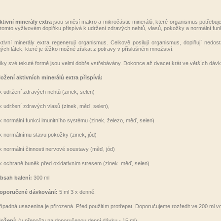
ktivní minerály extra
jsou směsí makro a mikročástic minerálů, které organismus potřebuj
 tomto výživovém doplňku přispívá k udržení zdravých nehtů, vlasů, pokožky a normální fun
ktivní minerály extra regenerují organismus. Celkově posilují organismus, doplňují nedo
iných látek, které je těžko možné získat z potravy v příslušném množství.
íky své tekuté formě jsou velmi dobře vstřebávány. Dokonce až dvacet krát ve větších dávk
ložení aktivních minerálů extra přispívá:
 k udržení zdravých nehtů (zinek, selen)
 k udržení zdravých vlasů (zinek, měď, selen),
 k normální funkci imunitního systému (zinek, železo, měď, selen)
 k normálnímu stavu pokožky (zinek, jód)
 k normální činnosti nervové soustavy (měď, jód)
 k ochraně buněk před oxidativním stresem (zinek. měď, selen).
bsah balení:
300 ml
oporučené dávkování:
5 ml 3 x denně.
řípadná usazenina je přirozená. Před použitím protřepat. Doporučujeme rozředit ve 200 ml v
ložení:
(v přepočtu na doporučenou denní dávku - 15 ml)