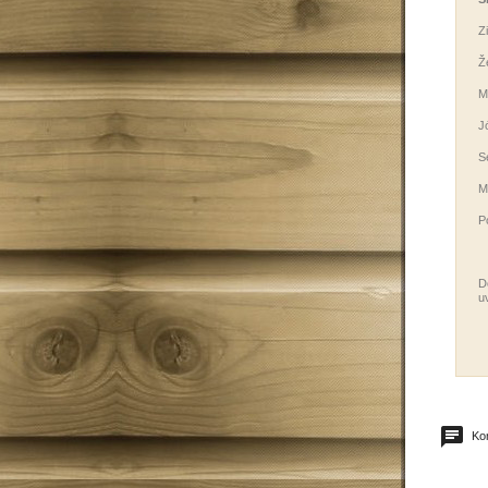
Z
Ž
M
J
S
M
P
D
u
Kom