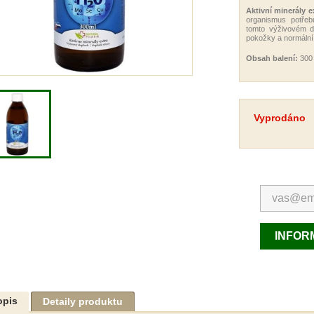
Aktivní minerály e
organismus potřeb
tomto výživovém do
pokožky a normální
Obsah balení:
300
Vyprodáno
INFORM
opis
Detaily produktu