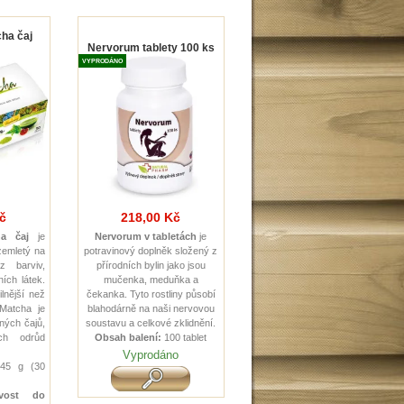
cha čaj
Nervorum tablety 100 ks
VYPRODÁNO
č
218,00 Kč
ha čaj
je
Nervorum v tabletách
je
zemletý na
potravinový doplněk složený z
z barviv,
přírodních bylin jako jsou
ích látek.
mučenka, meduňka a
lnější než
čekanka. Tyto rostliny působí
Matcha je
blahodárně na naši nervovou
ných čajů,
soustavu a celkové zklidnění.
ích odrůd
Obsah balení:
100 tablet
Vyprodáno
5 g (30
ivost do