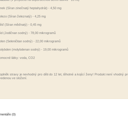
inek (Síran zinečnatý heptahydrát) - 4,50 mg
elezo (Síran železnatý) - 4,25 mg
ěď (Síran měďnatý) - 0,45 mg
ód (Jodičnan sodný) - 78,00 mikrogramů
elen (Seleničitan sodný) - 22,00 mikrogramů
olybden (molybdenan sodný) - 19,00 mikrogramů
omocné látky: voda, CO2
oplněk stravy je nevhodný pro děti do 12 let, těhotné a kojící ženy! Produkt není vhodný pro l
vedenou ve složení.
entáře (0)