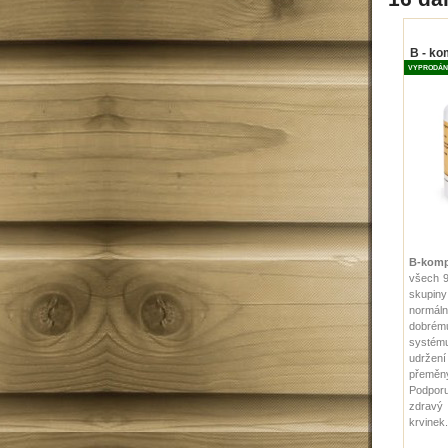
B - kom
VYPRODÁN
B-komp
všech 9
skupin
normál
dobrému
systé
udržen
přeměn
Podporu
zdrav
krvinek.