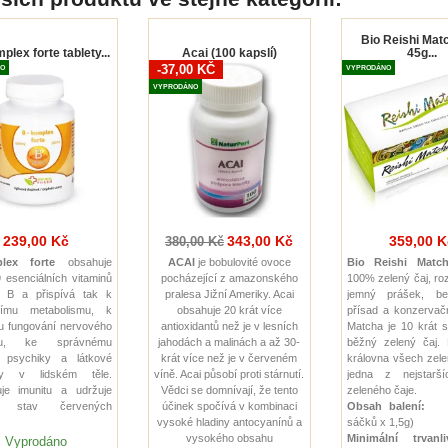
Bio Reishi Mat
plex forte tablety...
Acai (100 kapslí)
45g...
-37,00 KČ
O
VYPRODÁNO
VYPRODÁNO
239,00 Kč
343,00 Kč
359,00 K
380,00 Kč
lex forte
obsahuje
ACAI
je bobulovité ovoce
Bio Reishi Matc
 esenciálních vitaminů
pocházející z amazonského
100% zelený čaj, ro
y B a přispívá tak k
pralesa Jižní Ameriky. Acai
jemný prášek, be
nímu metabolismu, k
obsahuje 20 krát více
přísad a konzervačn
 fungování nervového
antioxidantů než je v lesních
Matcha je 10 krát si
mu, ke správnému
jahodách a malinách a až 30-
běžný zelený čaj.
í psychiky a látkové
krát více než je v červeném
královna všech zele
y v lidském těle.
víně. Acai působí proti stárnutí.
jedna z nejstarš
je imunitu a udržuje
Vědci se domnívají, že tento
zeleného čaje.
ý stav červených
účinek spočívá v kombinaci
Obsah balení:
4
vysoké hladiny antocyanínů a
sáčků x 1,5g)
vysokého obsahu
Minimální trvanl
Vyprodáno