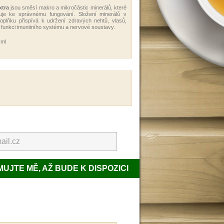
xtra
jsou směsí makro a mikročástic minerálů, které
uje ke správnému fungování. Složení minerálů v
plňku přispívá k udržení zdravých nehtů, vlasů,
 funkci imunitního systému a nervové soustavy.
 ml
UJTE MĚ, AŽ BUDE K DISPOZICI