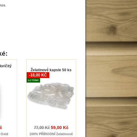
nze.
ké:
oričitý
Želatinové kapsle 50 ks
-18,00 KČ
1-2 TÝDNY
č
59,00 Kč
77,00 Kč
 Oxid
100% PŘÍRODNÍ
želatinové