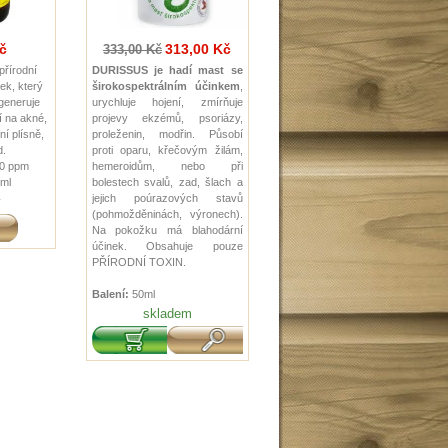
č
313,00 Kč
333,00 Kč
 přírodní
DURISSUS je hadí mast se
ek, který
širokospektrálním účinkem
,
egeneruje
urychluje hojení, zmírňuje
í na akné,
projevy ekzémů, psoriázy,
ní plísně,
proleženin, modřin. Působí
d.
proti oparu, křečovým žilám,
0 ppm
hemeroidům, nebo při
ml
bolestech svalů, zad, šlach a
jejich poúrazových stavů
y
(pohmožděninách, výronech).
Na pokožku má blahodární
účinek. Obsahuje pouze
PŘÍRODNÍ TOXIN.
Balení:
50ml
skladem