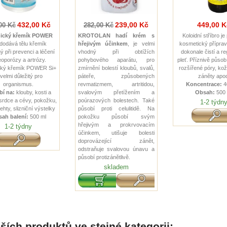
432,00 Kč
239,00 Kč
449,00 K
00 Kč
282,00 Kč
ický křemík POWER
KROTOLAN hadí krém s
Koloidní stříbro je
dodává tělu křemík
hřejivým účinkem
, je velmi
kosmetický příprav
ý při prevenci a léčení
vhodný při obtížích
dokonale čistí a r
eoporózy a artrózy.
pohybového aparátu, pro
pleť. Příznivě působ
cký křemík POWER Si+
zmírnění bolestí kloubů, svalů,
rozšířené póry, kož
 velmi důležitý pro
páteře, způsobených
záněty apo
organismus.
revmatizmem, artritidou,
Koncentrace:
4
í na:
klouby, kosti a
svalovým přetížením a
Obsah:
500 
 srdce a cévy, pokožku,
poúrazových bolestech. Také
1-2 týdn
ehty, slizniční výstelky
působí proti celulitidě. Na
ah balení:
500 ml
pokožku působí svým
hřejivým a prokrvovacím
1-2 týdny
účinkem, utišuje bolesti
doprovázející zánět,
odstraňuje svalovou únavu a
působí protizánětlivě.
skladem
ších produktů ve stejné kategorii: