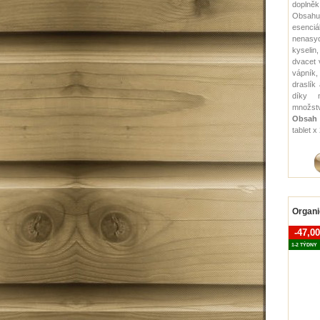
doplněk 
Obsa
esenciá
nenas
kyselin
dvacet 
vápník,
draslík
díky 
množství
Obsah 
tablet 
Organ
-47,0
1-2 TÝDNY