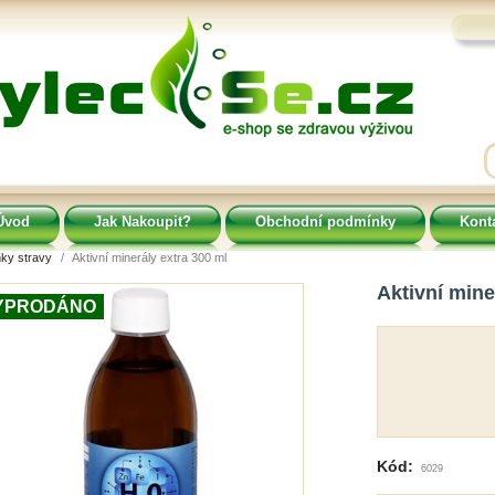
Úvod
Jak Nakoupit?
Obchodní podmínky
Kont
ky stravy
Aktivní minerály extra 300 ml
Aktivní mine
YPRODÁNO
Kód:
6029