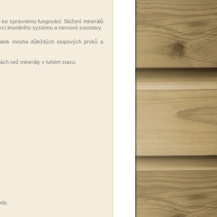
e ke správnému fungování. Složení minerálů
kci imunitního systému a nervové soustavy.
statek mnoha důležitých stopových prvků a
ách než minerály v tuhém stavu.
ody.