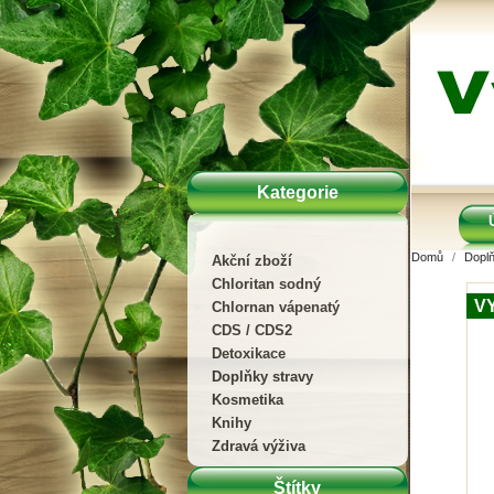
Kategorie
Domů
Doplň
Akční zboží
Chloritan sodný
V
Chlornan vápenatý
CDS / CDS2
Detoxikace
Doplňky stravy
Kosmetika
Knihy
Zdravá výživa
Štítky