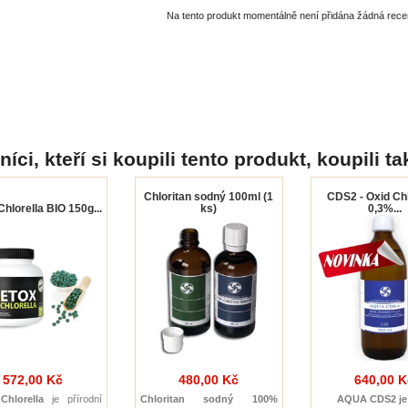
Na tento produkt momentálně není přidána žádná rece
íci, kteří si koupili tento produkt, koupili ta
Chloritan sodný 100ml (1
CDS2 - Oxid Chl
hlorella BIO 150g...
ks)
0,3%...
572,00 Kč
480,00 Kč
640,00 K
Chlorella
je přírodní
Chloritan sodný 100%
AQUA CDS2 je