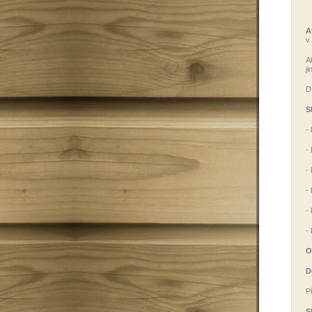
A
v
A
j
D
S
-
-
-
-
-
-
O
D
P
S