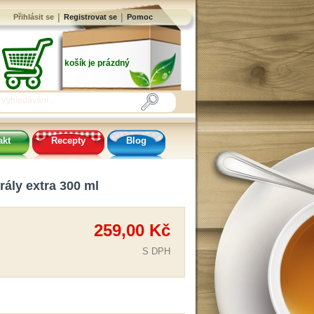
|
|
Přihlásit se
Registrovat se
Pomoc
košík je prázdný
akt
Recepty
Blog
rály extra 300 ml
259,00 Kč
S DPH