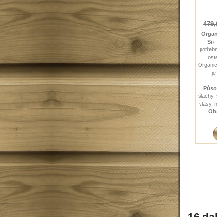
479,
Organ
Si+
potřebn
ost
Organi
je
Působ
šlachy,
vlasy, n
Obs
16 dal