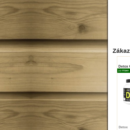
Zákazn
Detox C
2-3 TÝDNY
Detox 