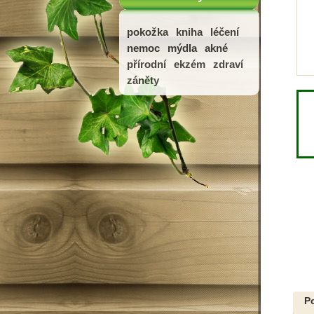
pokožka
kniha
léčení
nemoc
mýdla
akné
přírodní
ekzém
zdraví
záněty
P