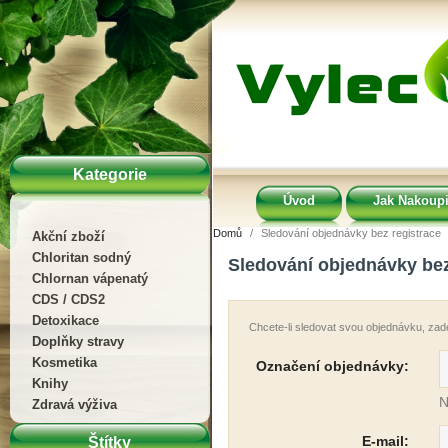
Kategorie
Úvod
Jak Nakoupi
Domů
Sledování objednávky bez registrace
Akční zboží
Chloritan sodný
Sledování objednávky bez
Chlornan vápenatý
CDS / CDS2
Detoxikace
Chcete-li sledovat svou objednávku, zade
Doplňky stravy
Kosmetika
Označení objednávky:
Knihy
N
Zdravá výživa
E-mail:
Štítky