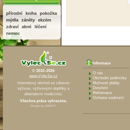
přírodní
kniha
pokožka
mýdla
záněty
ekzém
zdraví
akné
léčení
nemoc
Informace
© 2010–2026
O nás
www.VylecSe.cz
Obchodní podmínky
Internetový obchod se zdravou
Možnosti platby
Doručení
výživou, výživovými doplňky a
Reklamace
alternativní medicínou.
Ochrana soukromí
Všechna práva vyhrazena.
Design by
SIRAPY