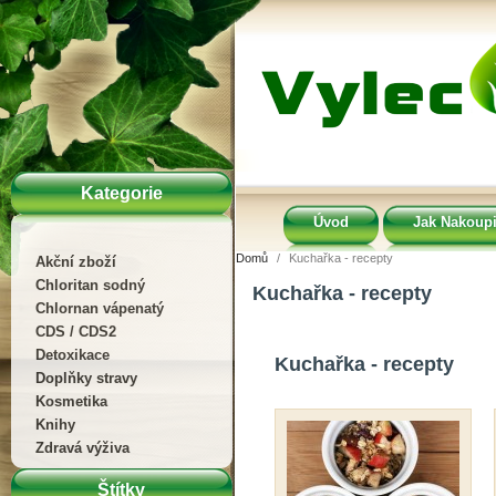
Kategorie
Úvod
Jak Nakoupi
Domů
Kuchařka - recepty
Akční zboží
Chloritan sodný
Kuchařka - recepty
Chlornan vápenatý
CDS / CDS2
Detoxikace
Kuchařka - recepty
Doplňky stravy
Kosmetika
Knihy
Zdravá výživa
Štítky