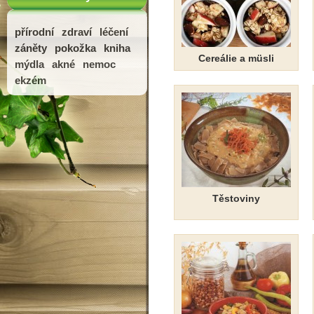
přírodní
zdraví
léčení
záněty
pokožka
kniha
Cereálie a müsli
mýdla
akné
nemoc
ekzém
Těstoviny