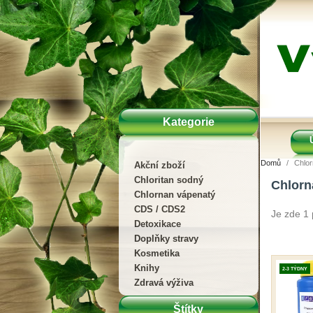
Kategorie
Domů
Chlor
Akční zboží
Chloritan sodný
Chlorn
Chlornan vápenatý
CDS / CDS2
Je zde 1 
Detoxikace
Doplňky stravy
Kosmetika
Knihy
2-3 TÝDNY
Zdravá výživa
Štítky