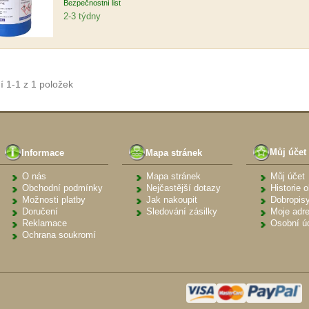
Bezpečnostní list
2-3 týdny
 1-1 z 1 položek
Můj účet
Informace
Mapa stránek
Můj účet
O nás
Mapa stránek
Historie 
Obchodní podmínky
Nejčastější dotazy
Dobropis
Možnosti platby
Jak nakoupit
Moje adr
Doručení
Sledování zásilky
Osobní ú
Reklamace
Ochrana soukromí