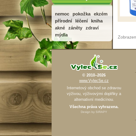
nemoc
pokožka
ekzém
přírodní
léčení
kniha
akné
záněty
zdraví
mýdla
Zobrazení
© 2010–2026
www.VylecSe.cz
Internetový obchod se zdravou
výživou, výživovými doplňky a
alternativní medicínou.
Všechna práva vyhrazena.
Design by
SIRAPY