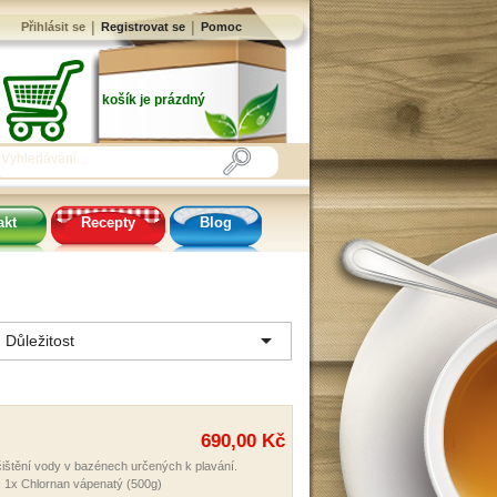
|
|
Přihlásit se
Registrovat se
Pomoc
košík je prázdný
akt
Recepty
Blog

Důležitost
690,00 Kč
čištění vody v bazénech určených k plavání.
 1x Chlornan vápenatý (500g)