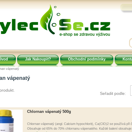
Úvod
Jak Nakoupit?
Obchodní podmínky
Kont
nan vápenatý
an vápenatý
produkt.
Seřadit podle:
Chlornan vápenatý 500g
Chlornan vápenatý (angl. Calcium hypochlorit), Ca(ClO)2 se používá při 
Obsahuje od 65% do 70% chlornanu vápenatého. Každé balení obsahuje: