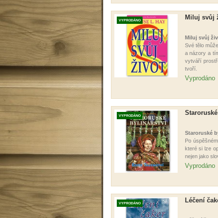
Miluj svůj 
VYPRODÁNO
Miluj svůj ži
Své tělo můžet
a názory a t
vytváří prostř
tvoří.
Vyprodáno
Staroruské 
VYPRODÁNO
Staroruské by
Po úspěšném
které si lze 
nejen jako slo
Vyprodáno
Léčení čak
VYPRODÁNO