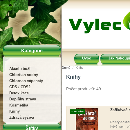
Kategorie
Úvod
Jak Nakoupi
Domů
Knihy
Akční zboží
Chloritan sodný
Knihy
Chlornan vápenatý
CDS / CDS2
Počet produktů: 49
Detoxikace
Doplňky stravy
Kosmetika
Zaříkávač 
Knihy
VYPRODÁNO
Zdravá výživa
Dobrý doktor
Když jsem pře
Štítky