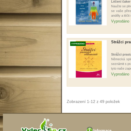
Léčení čaker
Naučte se pln
se vaše přir
anděly a léčit
Vyprodáno
Strážci pr
VYPRODÁNO
Strážci pras
Německá spiso
seznámit s pr
tyto naše za
Vyprodáno
Zobrazení 1-12 z 49 položek
Informace