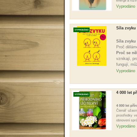
energií a rozv
Vyprodáno
Síla zvyku
VYPRODÁNO
Síla zvyku
Proč děláme
Proč se ně
vznikají, p
fungují, mů
Vyprodáno
4 000 let p
VYPRODÁNO
4 000 let přír
Čtenář užasn
prostředky v
obnovení správ
Vyprodáno