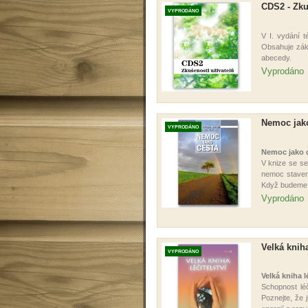
CDS2 - Zku
VYPRODÁNO
V I. vydání 
Obsahuje zák
abecedy.
Vyprodáno
Nemoc jako
VYPRODÁNO
Nemoc jako 
V knize se se
nemoc stavem,
Když budeme t
Vyprodáno
Velká kniha
VYPRODÁNO
Velká kniha lé
Schopnost léč
Poznejte, že 