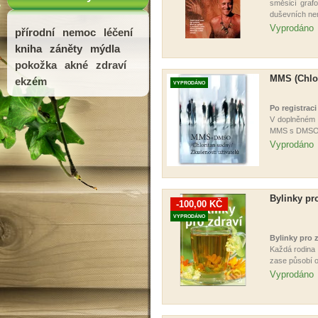
směsicí grafo
duševních ne
Vyprodáno
přírodní
nemoc
léčení
kniha
záněty
mýdla
pokožka
akné
zdraví
MMS (Chlor
ekzém
VYPRODÁNO
Po registraci
V doplněném 
MMS s DMS
Vyprodáno
Bylinky pr
-100,00 KČ
VYPRODÁNO
Bylinky pro 
Každá rodina 
zase působí o
Vyprodáno