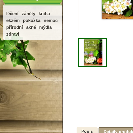
léčení
záněty
kniha
ekzém
pokožka
nemoc
přírodní
akné
mýdla
zdraví
Popis
Detaily produ