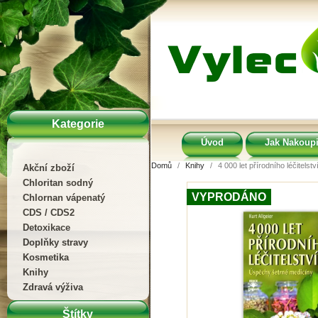
Kategorie
Úvod
Jak Nakoupi
Domů
Knihy
4 000 let přírodního léčitelstv
Akční zboží
Chloritan sodný
VYPRODÁNO
Chlornan vápenatý
CDS / CDS2
Detoxikace
Doplňky stravy
Kosmetika
Knihy
Zdravá výživa
Štítky