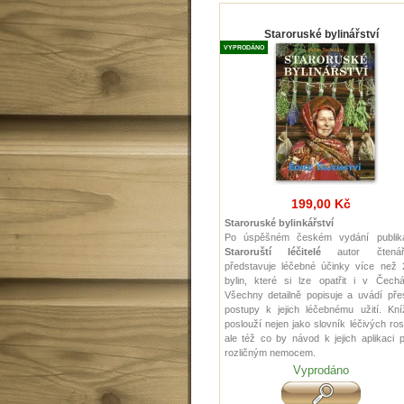
Staroruské bylinářství
VYPRODÁNO
199,00 Kč
Staroruské bylinkářství
Po úspěšném českém vydání publik
Staroruští léčitelé
autor čtená
představuje léčebné účinky více než 
bylin, které si lze opatřit i v Čechá
Všechny detailně popisuje a uvádí pře
postupy k jejich léčebnému užití. Kní
poslouží nejen jako slovník léčivých rost
ale též co by návod k jejich aplikaci p
rozličným nemocem.
Vyprodáno