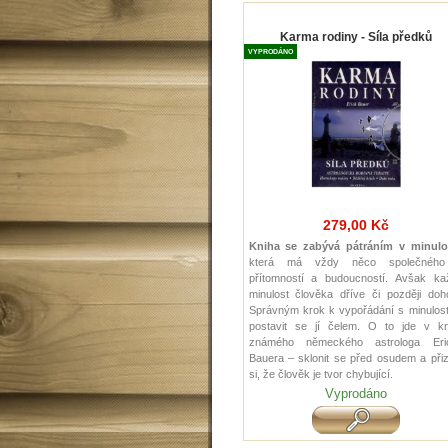
Karma rodiny - Síla předků
VYPRODÁNO
279,00 Kč
Kniha se zabývá pátráním v minulo
která má vždy něco společnéh
přítomností a budoucností. Avšak ka
minulost člověka dříve či později doh
Správným krok k vypořádání s minulost
postavit se jí čelem. O to jde v kn
známého německého astrologa Eri
Bauera – sklonit se před osudem a při
si, že člověk je tvor chybující.
Vyprodáno