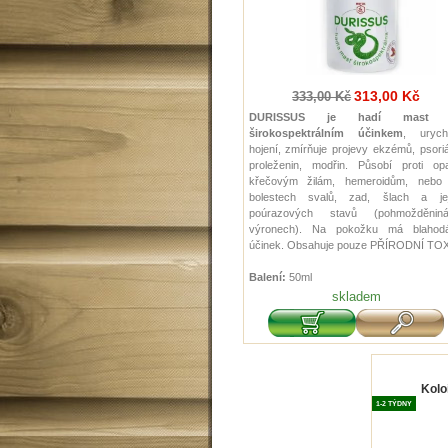
313,00 Kč
333,00 Kč
DURISSUS je hadí mast 
širokospektrálním účinkem
, urychl
hojení, zmírňuje projevy ekzémů, psori
proleženin, modřin. Působí proti opa
křečovým žilám, hemeroidům, nebo 
bolestech svalů, zad, šlach a jej
poúrazových stavů (pohmožděniná
výronech). Na pokožku má blahodá
účinek. Obsahuje pouze PŘÍRODNÍ TOX
Balení:
50ml
skladem
Koloi
1-2 TÝDNY