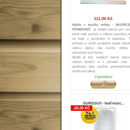
111,00 Kč
Mýdlo z kozího mléka - SKOŘIC
POMERANČ
je ideální hlavně pro os
které mají suchou a citlivou pokožku 
se trápí s ekzémem či lupenkou. T
přírodní a ručně vyráběné mýdlo obsah
velkou dávku raw kozího mléka
slovenské kozí farmy.
Mýdlo je bez umělých barviv (barv
mletou skořicí) a s přírodní vůní 
parfemaci byla použita pomerančov
skořicová silice) .
Vyprodáno
DURISSUS - hadí mast...
-20,00 KČ