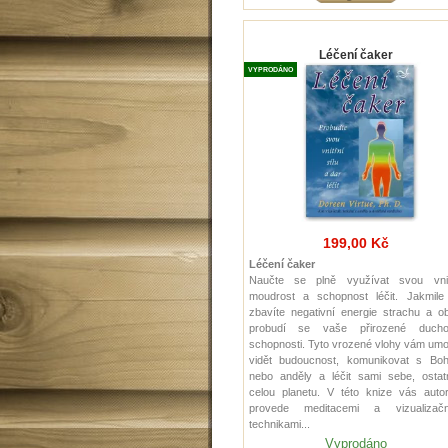
Léčení čaker
VYPRODÁNO
199,00 Kč
Léčení čaker
Naučte se plně využívat svou vnit
moudrost a schopnost léčit. Jakmile
zbavíte negativní energie strachu a o
probudí se vaše přirozené ducho
schopnosti. Tyto vrozené vlohy vám um
vidět budoucnost, komunikovat s Bo
nebo anděly a léčit sami sebe, ostatn
celou planetu. V této knize vás autor
provede meditacemi a vizualizačn
technikami...
Vyprodáno