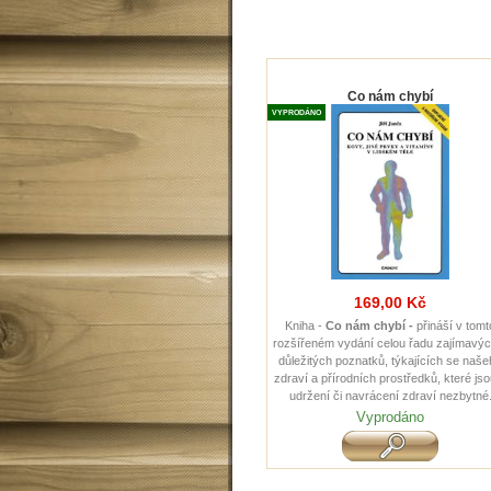
Co nám chybí
VYPRODÁNO
169,00 Kč
Kniha -
Co nám chybí -
přináší v tomt
rozšířeném vydání celou řadu zajímavýc
důležitých poznatků, týkajících se naš
zdraví a přírodních prostředků, které jso
udržení či navrácení zdraví nezbytné
Vyprodáno