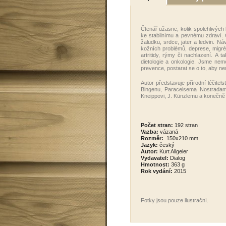
Čtenář užasne, kolik spolehlivých
ke stabilnímu a pevnému zdraví. 
žaludku, srdce, jater a ledvin. N
kožních problémů, deprese, migré
artritidy, rýmy či nachlazení. A 
dietologie a onkologie. Jsme nem
prevence, postarat se o to, aby n
Autor představuje přírodní léčit
Bingenu, Paracelsema Nostradame
Kneippovi, J. Künzlemu a konečn
Počet stran:
192 stran
Vazba:
vázaná
Rozměr:
150x210 mm
Jazyk:
český
Autor:
Kurt Allgeier
Vydavatel:
Dialog
Hmotnost:
363 g
Rok vydání:
2015
Fotky jsou pouze ilustrační .