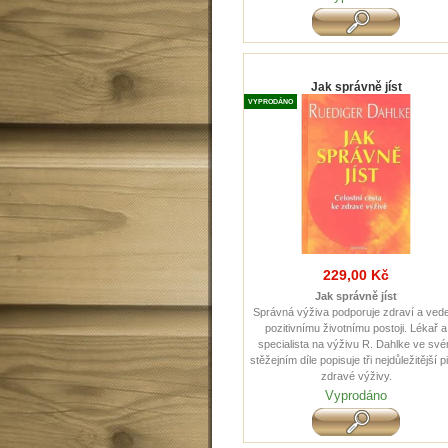
Jak správně jíst
VYPRODÁNO
229,00 Kč
Jak správně jíst
Správná výživa podporuje zdraví a ved
pozitivnímu životnímu postoji. Lékař a
specialista na výživu R. Dahlke ve sv
stěžejním díle popisuje tři nejdůležitější pi
zdravé výživy.
Vyprodáno