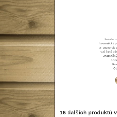
Koloidní s
kosmetický př
a regeneruje 
rozšířené pór
Jedinečný
hork
Kon
Ob
16 dalších produktů v