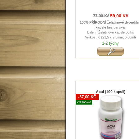
59,00 Kč
77,00 Kč
100% PŘÍRODNÍ
želatinové d
voudíl
kapsle
bez barviva.
Balení: Želatinové kapsle 50 ks
Velikost: 0 (21,5 x 7,5mm; 0,68ml)
1-2 týdny
Acai (100 kapslí)
-37,00 KČ
VYPRODÁNO