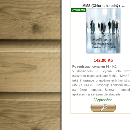
MMS (Chloritan sodný) -...
VYPRODÁNO
142,00 Kč
Po registraci cena jen 92,- Kč.
V doplněném VII. vydání této brož
naleznete nejen aplikace MMS1, MMS2 
také informace o možnostech kombino
MMS s DMSO
.
Obsahuje základní náv
na různé nemoce. Seznam nemoc
aplikacemi je seřazen dle abecedy.
Vyprodáno