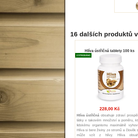
16 dalších produktů v
Hlíva ústřičná tablety 100 ks
VYPRODÁNO
228,00 Kč
Hlíva ústřičná
obsahuje zdraví prospě
látky v takovém množství a poměru, kt
lidskému organismu maximálně vyhovu
Hlíva si bere živiny ze stromů a člověk s
může vzít z hlívy. Hlíva obsah