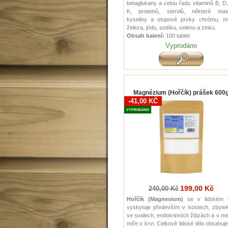
betaglukany a celou řadu vitaminů B, D
K, proteinů, sterolů, některé mas
kyseliny a stopové prvky chrómu, mě
železa, jódu, sodíku, selenu a zinku.
Obsah balení:
100 tablet
Vyprodáno
Magnézium (Hořčík) prášek 600
-41,00 KČ
VYPRODÁNO
199,00 Kč
240,00 Kč
Hořčík (Magnesium)
se v lidském t
vyskytuje především v kostech, zbytek
ve svalech, endokrinních žlázách a v m
míře v krvi. Celkově lidské tělo obsahuj