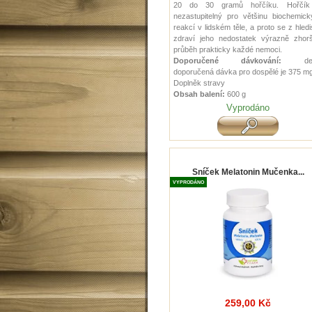
20 do 30 gramů hořčíku. Hořčík
nezastupitelný pro většinu biochemick
reakcí v lidském těle, a proto se z hled
zdraví jeho nedostatek výrazně zhorš
průběh prakticky každé nemoci.
Doporučené dávkování:
den
doporučená dávka pro dospělé je 375 mg
Doplněk stravy
Obsah balení:
600 g
Vyprodáno
Sníček Melatonin Mučenka...
VYPRODÁNO
259,00 Kč