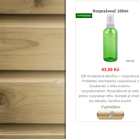
Rozprašovač 100ml
VYPRODÁNO
43,00 Kč
100 ml plastová lahvička + rozprašova
Prúhledný mechanický rozprašovač 
šroubovací s bílou krytkou -
rozprašovačem. Rozprašovač je velm
jemný rozprašuje mlhu. Komplet je vho
pro tekutiny různého použití.
Vyprodáno