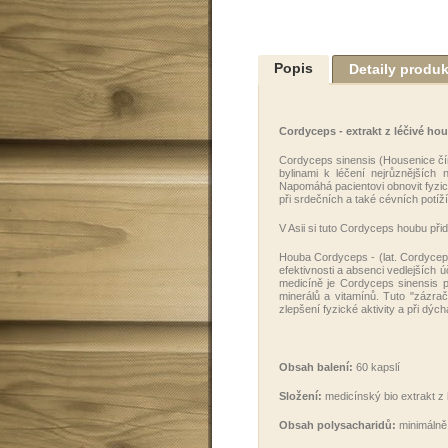
Popis
Detaily produ
Cordyceps - extrakt z léčivé hou
Cordyceps sinensis (Housenice číns
bylinami k léčení nejrůznějších
Napomáhá pacientovi obnovit fyzick
při srdečních a také cévních potíž
V Asii si tuto Cordyceps houbu př
i
Houba Cordyceps - (lat. Cordycep
efektivnosti a absenci vedlejšíc
medicíně je Cordyceps sinensis 
minerálů a vitamínů. Tuto "zázrač
zlepšení fyzické aktivity a při dých
Obsah balení:
60 kapslí
Složení:
medicínský bio extrakt z
Obsah polysacharidů:
minimálně