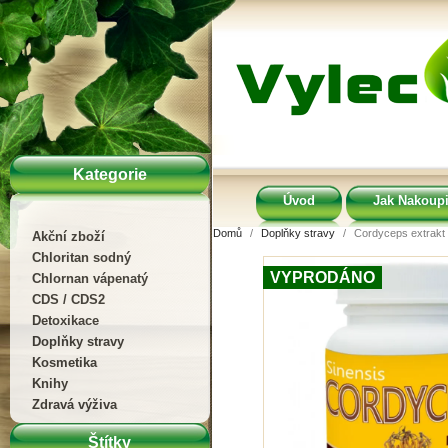
Kategorie
Úvod
Jak Nakoupi
Domů
Doplňky stravy
Cordyceps extrakt 
Akční zboží
Chloritan sodný
VYPRODÁNO
Chlornan vápenatý
CDS / CDS2
Detoxikace
Doplňky stravy
Kosmetika
Knihy
Zdravá výživa
Štítky