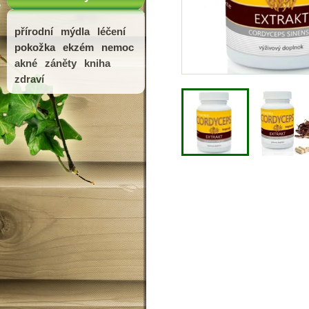
přírodní
mýdla
léčení
pokožka
ekzém
nemoc
akné
záněty
kniha
zdraví