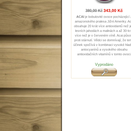
343,00 Kč
380,00 Kč
ACAI
je bobulovité ovoce pocházející 
amazonského pralesa Jižní Ameriky. Ac
obsahuje 20 krát více antioxidantů než j
lesních jahodách a malinách a až 30-kr
více než je v červeném víně. Acai půso
proti stárnutí. Vědci se domnívají, že te
účinek spočívá v kombinaci vysoké hlad
antocyanínů a vysokého obsahu
antioxidačních vitamínů v tomto ovoci
Vyprodáno