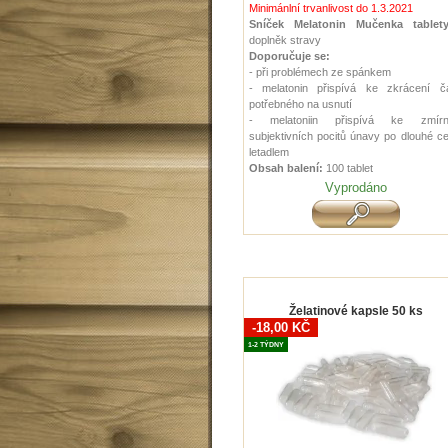
Minimánlní trvanlivost do 1.3.2021
Sníček Melatonin Mučenka tablet
doplněk stravy
Doporučuje se:
- při problémech ze spánkem
- melatonin přispívá ke zkrácení č
potřebného na usnutí
- melatoniin přispívá ke zmírn
subjektivních pocitů únavy po dlouhé c
letadlem
Obsah balení:
100 tablet
Vyprodáno
Želatinové kapsle 50 ks
-18,00 KČ
1-2 TÝDNY