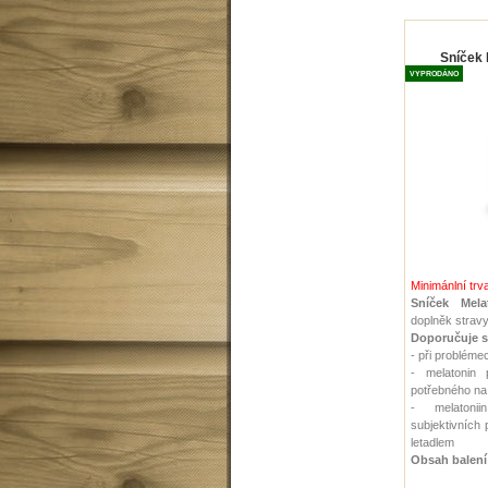
Sníček 
VYPRODÁNO
Minimánlní trv
Sníček Mela
doplněk strav
Doporučuje s
- při problém
- melatonin 
potřebného na
- melatoni
subjektivních
letadlem
Obsah balení