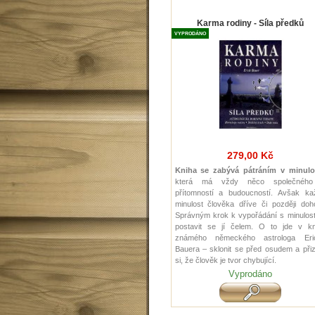
Karma rodiny - Síla předků
VYPRODÁNO
279,00 Kč
Kniha se zabývá pátráním v minulo
která má vždy něco společnéh
přítomností a budoucností. Avšak ka
minulost člověka dříve či později doh
Správným krok k vypořádání s minulost
postavit se jí čelem. O to jde v kn
známého německého astrologa Eri
Bauera – sklonit se před osudem a při
si, že člověk je tvor chybující.
Vyprodáno