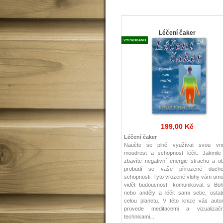
Léčení čaker
VYPRODÁNO
199,00 Kč
Léčení čaker
Naučte se plně využívat svou vnit
moudrost a schopnost léčit. Jakmile
zbavíte negativní energie strachu a o
probudí se vaše přirozené ducho
schopnosti. Tyto vrozené vlohy vám um
vidět budoucnost, komunikovat s Bo
nebo anděly a léčit sami sebe, ostatn
celou planetu. V této knize vás autor
provede meditacemi a vizualizačn
technikami...