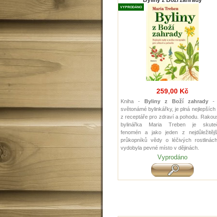
Byliny z Boží zahrady
VYPRODÁNO
259,00 Kč
Kniha -
Byliny z Boží zahrady
- 
světonámé bylinkářky, je plná nejlepších
z receptáře pro zdraví a pohodu. Rako
bylinářka Maria Treben je skute
fenomén a jako jeden z nejdůležitějš
průkopníků vědy o léčivých rostlinách
vydobyla pevné místo v dějinách.
Vyprodáno