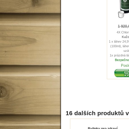
1 920,
4X Chlor
Každ
1 x láhev 24,
(100ml), láh
uzá
1x prázdná l
Bezpečnost
Posl
16 dalších produktů v
Bylinky pro zdraví