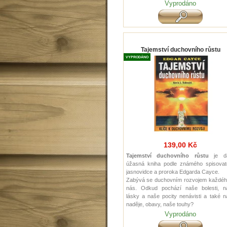
Vyprodáno
Tajemství duchovního růstu
VYPRODÁNO
139,00 Kč
Tajemství duchovního růstu
je da
úžasná kniha podle známého spisovate
jasnovidce a proroka Edgarda Cayce.
Zabývá se duchovním rozvojem každéh
nás. Odkud pochází naše bolesti, n
lásky a naše pocity nenávisti a také 
naděje, obavy, naše touhy?
Vyprodáno