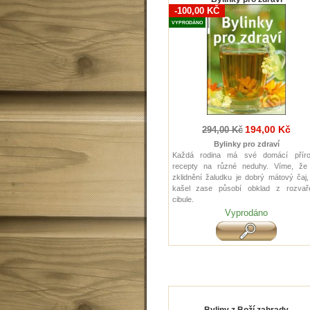
-100,00 KČ
VYPRODÁNO
194,00 Kč
294,00 Kč
Bylinky pro zdraví
Každá rodina má své domácí příro
recepty na různé neduhy. Víme, že
zklidnění žaludku je dobrý mátový čaj
kašel zase působí obklad z rozvař
cibule.
Vyprodáno