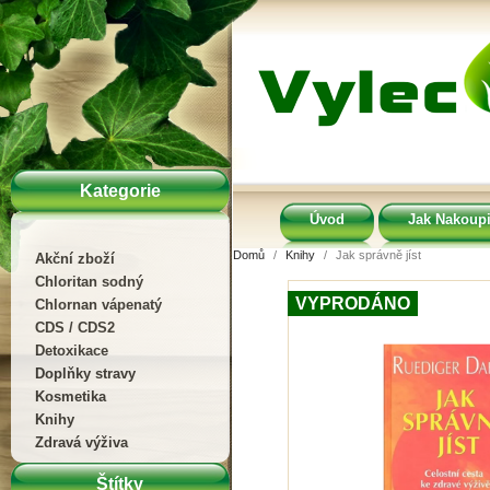
Kategorie
Úvod
Jak Nakoupi
Domů
Knihy
Jak správně jíst
Akční zboží
Chloritan sodný
VYPRODÁNO
Chlornan vápenatý
CDS / CDS2
Detoxikace
Doplňky stravy
Kosmetika
Knihy
Zdravá výživa
Štítky