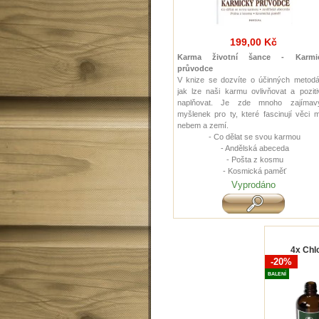
199,00 Kč
Karma životní šance - Karmi
průvodce
V knize se dozvíte o účinných metodá
jak lze naši karmu ovlivňovat a pozit
naplňovat. Je zde mnoho zajímav
myšlenek pro ty, které fascinují věci 
nebem a zemí.
- Co dělat se svou karmou
- Andělská abeceda
- Pošta z kosmu
- Kosmická paměť
Vyprodáno
4x Chlo
-20%
BALENÍ