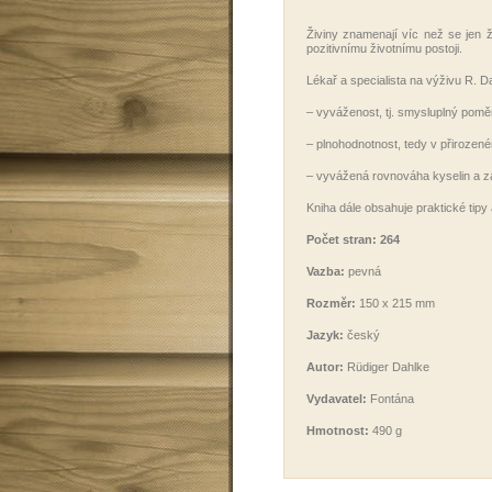
Živiny znamenají víc než se jen ž
pozitivnímu životnímu postoji.
Lékař a specialista na výživu R. Da
– vyváženost, tj. smysluplný poměr
– plnohodnotnost, tedy v přirozen
– vyvážená rovnováha kyselin a zás
Kniha dále obsahuje praktické tip
Počet stran: 264
Vazba:
pevná
Rozměr:
150 x 215 mm
Jazyk:
český
Autor:
Rüdiger Dahlke
Vydavatel:
Fontána
Hmotnost:
490 g