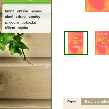
kniha
ekzém
nemoc
akné
zdraví
záněty
přírodní
pokožka
léčení
mýdla
Popis
Detaily produ