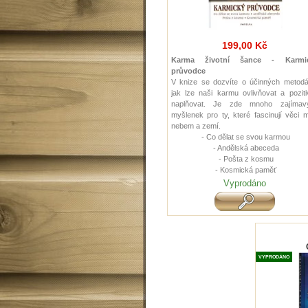
199,00 Kč
Karma životní šance - Karmi
průvodce
V knize se dozvíte o účinných metodá
jak lze naši karmu ovlivňovat a pozit
naplňovat. Je zde mnoho zajímav
myšlenek pro ty, které fascinují věci 
nebem a zemí.
- Co dělat se svou karmou
- Andělská abeceda
- Pošta z kosmu
- Kosmická paměť
Vyprodáno
VYPRODÁNO