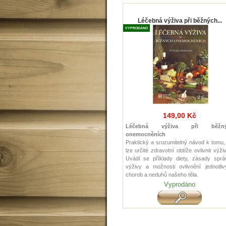
Léčebná výživa při běžných...
VYPRODÁNO
149,00 Kč
Léčebná výživa při běžný
onemocněních
Praktický a srozumitelný návod k tomu,
lze určité zdravotní obtíže ovlivnit výži
Uvádí se příklady diety, zásady sprá
výživy a možnosti ovlivnění jednotliv
chorob a neduhů našeho těla.
Vyprodáno