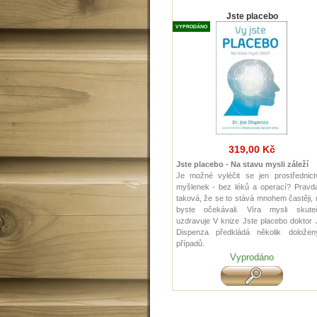
Jste placebo
VYPRODÁNO
319,00 Kč
Jste placebo - Na stavu mysli záleží
Je možné vyléčit se jen prostřednict
myšlenek - bez léků a operací? Pravda
taková, že se to stává mnohem častěji,
byste očekávali. Víra mysli skute
uzdravuje V knize Jste placebo doktor
Dispenza předkládá několik doložen
případů.
Vyprodáno