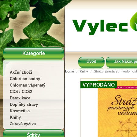
Kategorie
Úvod
Jak Nakoupi
Domů
Knihy
Strážci prastarých vědomost
Akční zboží
Chloritan sodný
VYPRODÁNO
Chlornan vápenatý
CDS / CDS2
Detoxikace
Doplňky stravy
Kosmetika
Knihy
Zdravá výživa
Štítky