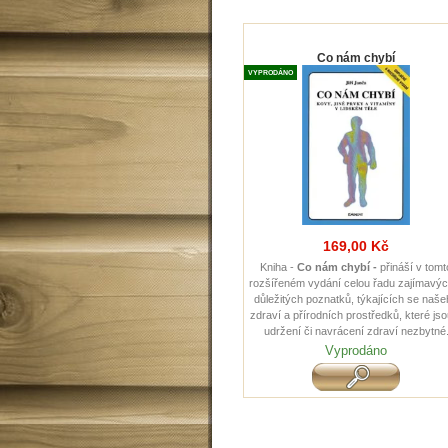
Co nám chybí
VYPRODÁNO
169,00 Kč
Kniha -
Co nám chybí -
přináší v tomt
rozšířeném vydání celou řadu zajímavýc
důležitých poznatků, týkajících se naš
zdraví a přírodních prostředků, které jso
udržení či navrácení zdraví nezbytné
Vyprodáno