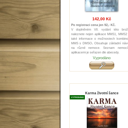
142,00 Kč
Po registraci cena jen 92,- Kč.
V doplněném VII. vydání této brož
naleznete nejen aplikace MMS1, MMS2 
také informace o možnostech kombino
MMS s DMSO
.
Obsahuje základní náv
na různé nemoce. Seznam nemoc
aplikacemi je seřazen dle abecedy.
Vyprodáno
Karma životní šance
VYPRODÁNO