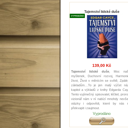
Tajemství lidské duše
VYPRODÁNO
139,00 Kč
Tajemství lidské duše
, Moc naš
myšlenek, Duchovní rozvoj, Harmoni
život, Život v měnícím se světě, Zpát
základům....To je jen malý výčet ná
kapitol a výkladů z knihy Edgarda Cay
Tento vyjímečný spisovatel, léčitel, pror
vizionář nám v ní nabízí mnohdy nevše
otázky i odpovědi, které by nás m
překvapit i zaujmout.
Vyprodáno