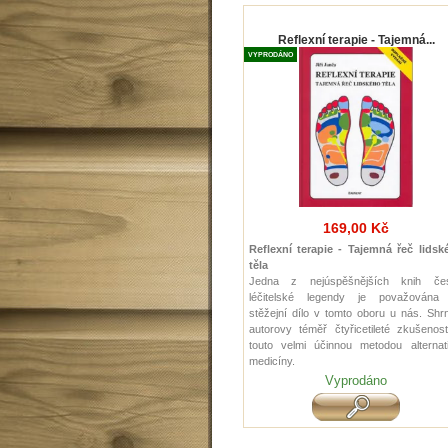
Reflexní terapie - Tajemná...
VYPRODÁNO
169,00 Kč
Reflexní terapie - Tajemná řeč lidsk
těla
Jedna z nejúspěšnějších knih če
léčitelské legendy je považována
stěžejní dílo v tomto oboru u nás. Shr
autorovy téměř čtyřicetileté zkušenos
touto velmi účinnou metodou alternati
medicíny.
Vyprodáno