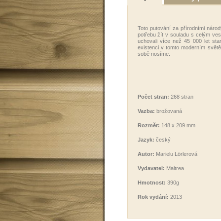
Toto putování za přírodními národy
potřebu žít v souladu s celým v
uchovali více než 45 000 let st
existenci v tomto moderním svět
sobě nosíme.
Počet stran:
268 stran
Vazba:
brožovaná
Rozměr:
148 x 209 mm
Jazyk:
český
Autor:
Marielu Lörlerová
Vydavatel:
Maitrea
Hmotnost:
390g
Rok vydání:
2013