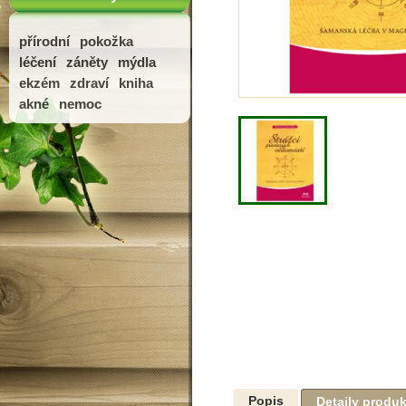
přírodní
pokožka
léčení
záněty
mýdla
ekzém
zdraví
kniha
akné
nemoc
Popis
Detaily produ