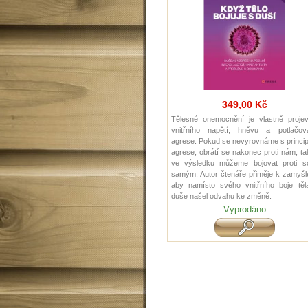
349,00 Kč
Tělesné onemocnění je vlastně proje
vnitřního napětí, hněvu a potlačov
agrese. Pokud se nevyrovnáme s princi
agrese, obrátí se nakonec proti nám, t
ve výsledku můžeme bojovat proti s
samým. Autor čtenáře přiměje k zamyšl
aby namísto svého vnitřního boje těl
duše našel odvahu ke změně.
Vyprodáno