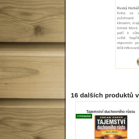
Ruský Herbá
Kniha se v
požehnané 
klimatem, kraj
bohatá lidová 
patří k vůb
světě. Napří
objevením pen
léčili infikovan
16 dalších produktů v
Tajemství duchovního růstu
VYPRODÁNO