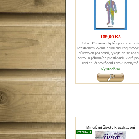
169,00 Kč
Kniha -
Co nám chybí -
přináší v tomt
rozšířeném vydání celou řadu zajímavýc
důležitých poznatků, týkajících se naš
zdraví a přírodních prostředků, které jso
udržení či navrácení zdraví nezbytné
Vyprodáno
Minulými životy k uzdravení
VYPRODÁNO