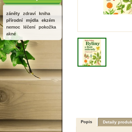
záněty
zdraví
kniha
přírodní
mýdla
ekzém
nemoc
léčení
pokožka
akné
Popis
Detaily produ