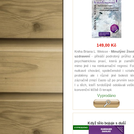
149,00 Kč
Kniha Briana L. Weisse -
Minulými život
uzdravení
- přináší podrobný průřez j
psychiatrickou praxí, která je zaměř
mimo jiné i na reinkarnační regresi. Fo
nutkavé chování, společenské i vztah
problémy ale i různé jiné bolesti té
zázračně zmizí často už po prvním sez
I u těch, kteří tvrdošíjně odolávali veš
konvenční léčbě či terapii.
Vyprodáno
Když tělo bojuje s duší
VYPRODÁNO