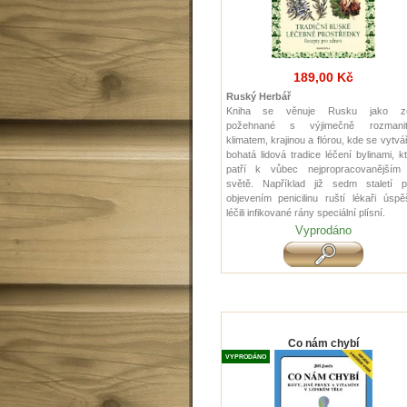
189,00 Kč
Ruský Herbář
Kniha se věnuje Rusku jako z
požehnané s výjimečně rozmani
klimatem, krajinou a flórou, kde se vytvá
bohatá lidová tradice léčení bylinami, k
patří k vůbec nejpropracovanějším
světě. Například již sedm staletí p
objevením penicilinu ruští lékaři úsp
léčili infikované rány speciální plísní.
Vyprodáno
Co nám chybí
VYPRODÁNO