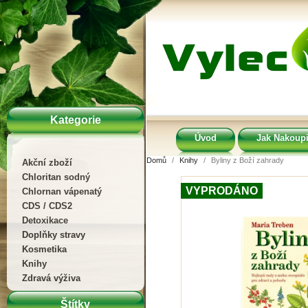
Kategorie
Úvod
Jak Nakoupi
Domů
Knihy
Byliny z Boží zahrady
Akční zboží
Chloritan sodný
VYPRODÁNO
Chlornan vápenatý
CDS / CDS2
Detoxikace
Doplňky stravy
Kosmetika
Knihy
Zdravá výživa
Štítky