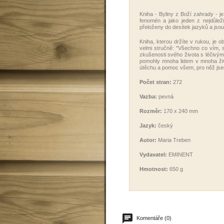
Kniha - Byliny z Boží zahrady - j
fenomén a jako jeden z nejdůleži
přeloženy do desítek jazyků a jso
Kniha, kterou držíte v rukou, je 
velmi stručně: "Všechno co vím, 
zkušenosti svého života s léčivým
pomohly mnoha lidem v mnoha živo
útěchu a pomoc všem, pro něž jsem
Počet stran:
272
Vazba:
pevná
Rozměr:
170 x 240 mm
Jazyk:
český
Autor:
Maria Treben
Vydavatel:
EMINENT
Hmotnost:
650 g
Komentáře (0)