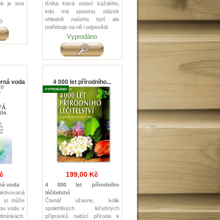
ěk je tvor
Kniha která osloví každého,
kdo má spoustu otázek
ohledně našeho bytí ale
o
potřebuje na ně i odpovědi.
Vyprodáno
brná voda
4 000 let přírodního...
VYPRODÁNO
č
199,00 Kč
rná voda
4 000 let přírodního
 aktivovaná
léčitelství
s si může
Čtenář užasne, kolik
vou vodu v
spolehlivých léčebných
ínkách.
přípravků nabízí příroda k