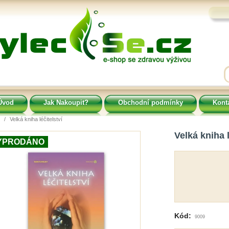
Úvod
Jak Nakoupit?
Obchodní podmínky
Kont
Velká kniha léčitelství
Velká kniha l
YPRODÁNO
Kód:
9009