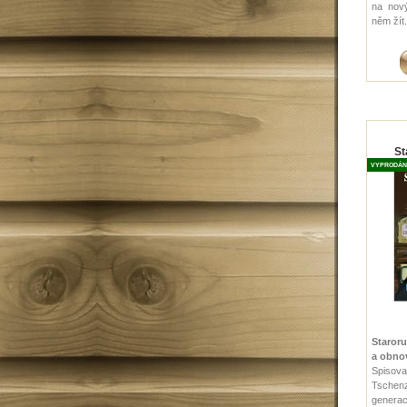
na nov
něm žít.
St
VYPRODÁN
Staroru
a obnov
Spisov
Tschenz
generac