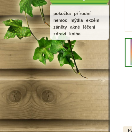
pokožka
přírodní
nemoc
mýdla
ekzém
záněty
akné
léčení
zdraví
kniha
P