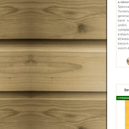
a obnov
Spisov
Tschenz
generac
které s
umění
vykládá
knihách
léčite
kterýc
svých dv
St
VYPRODÁN