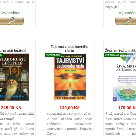
ý svět a naučit se v
přiznat si, že člov
chybující.
Vyprodáno
Vyprodán
Tajemství duchovního
aroruští léčitelé
růstu
Živá, mrtvá a stří
O
VYPRODÁNO
VYPRODÁNO
245,00 Kč
139,00 Kč
179,00 K
ští léčitelé - uchování
Tajemství duchovního růstu
Živá, mrtvá a stříb
a zdraví
je další úžasná kniha podle
Živá i mrtvá voda je
atel a léčitel Vadim
známého spisovatele,
voda. Každý z ná
e patří již do šesté
jasnovidce a proroka Edgarda
vyrobit živou a mrt
e autorovy rodiny, ve
Cayce.
domácích podm