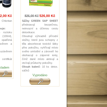
2,00 Kč
526,00 Kč
826,00 Kč
Chloritan
Sáčky GREEN SAP SHEET
představují bezpečnou,
uje:
neinvazní a účinnou cestu
 roztoku
detoxikace.
 (100ml),
Obsahují výhradně přírodní
atřená
složky, které jsou schopny z
ávěrem a
těla absorbovat toxické látky
přes pokožku, vyhřívají místo
 uzávěrem
svého umístění a zároveň ho
obohacují o záporné ionty,
 certifikát
čímž dané místo aktivují a
otvírají průduchy pokožky.
Obsah balení:
10 ks detox.
kladem
sáčků
Vyprodáno