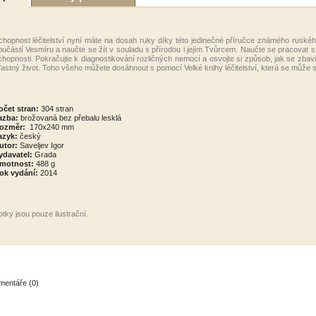
chopnost léčitelství nyní máte na dosah ruky díky této jedinečné příručce známého ruského l
oučástí Vesmíru a naučte se žít v souladu s přírodou i jejím Tvůrcem. Naučte se pracovat s 
chopnosti. Pokračujte k diagnostikování rozličných nemocí a osvojte si způsob, jak se zbavi
ťastný život. Toho všeho můžete dosáhnout s pomocí Velké knihy léčitelství, která se může 
očet stran:
304 stran
azba:
b
rožovaná bez přebalu lesklá
ozměr:
170x240 mm
azyk:
český
utor:
Saveljev Igor
ydavatel:
Grada
motnost:
488 g
ok vydání:
2014
tky jsou pouze ilustrační .
entáře (0)