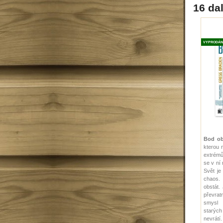
16 dal
VYPRODÁN
Bod ob
kterou 
extrémů.
se v ní 
Svět je
chaos
obstát.
převr
smysl 
starý
nevrátí