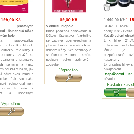
199,00 Kč
69,00 Kč
1 15
1 440,00 Kč
žci prastarých
V okruhu biopole
312Kč / balení - 
stí - šamanská léčba
Kniha polského spisovatele a
sodný 100% kvalita.
ckém kole
léčitele Stanislava Nardelliho
Každé balení obsah
ká spisovatelka,
se zabývá bioenergetikou a
1 x láhev 24,5%
ě a léčitelka Marielu
jeho osobní zkušenosti s tímto
chloritanu sodného
e autorkou této knihy z
druhem léčby. Své poznatky a
láhev je op
 esoteriky. Snaží se
skušenosti v tomto směru
bezpečnostním uz
 seznámit s prastarou
popisuje velice zajímavým
kapátkem,
stí šamanů a tímto
způsobem.
1x prázdná láhev s
m poukázat na to, jak
a kapátkem.
Vyprodáno
é oživit svou intuici a
Bezpečnostní list
,
tinkty. Jak tyto naše
původu.
nuté schopnosti nám
Poslední kus s
pomoci k cestě za
tným a úspěšným
.
Vyprodáno