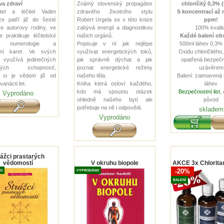
a zdraví
Známý slovenský propagátor
chloričitý 0,3% 
atel a léčitel Vadim
zdravého životního stylu
S koncentrací až 
e patří již do šesté
Robert Urgela se v této knize
ppm!
e autorovy rodiny, ve
zabývá energií a diagnostikou
100% kvalit
e praktikuje léčitelské
našich orgánů.
Každé balení ob
, numerologie a
Popisuje v ní jak nejlépe
500ml láhev 0,3%
ní karet.
Ve svých
využívat energetických toků,
Oxidu chloričitého,
 využívá jedinečných
jak správně dýchat a jak
opatřená bezpeč
lských schopností,
poznat energetické režimy
uzávěrem
h si je vědom již od
našeho těla.
Balení: zatmavená
anácti let.
Kniha která osloví každého,
láhev
kdo má spoustu otázek
Bezpečnostní list
, 
Vyprodáno
ohledně našeho bytí ale
původ
potřebuje na ně i odpovědi.
skladem
Vyprodáno
rážci prastarých
vědomostí
V okruhu biopole
AKCE 3x Chloritan
-20%
O
VYPRODÁNO
BALENÍ