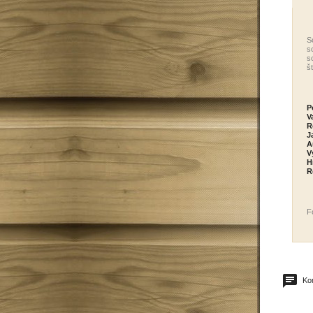
S
s
s
š
P
V
R
J
A
V
H
R
Fo
Kom