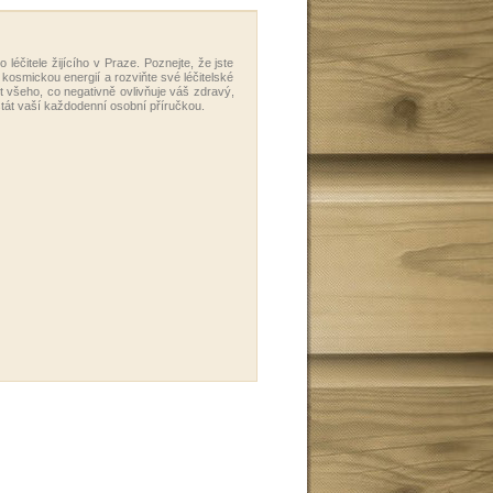
éčitele žijícího v Praze. Poznejte, že jste
kosmickou energií a rozviňte své léčitelské
t všeho, co negativně ovlivňuje váš zdravý,
stát vaší každodenní osobní příručkou.