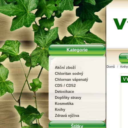
Kategorie
Domů
Knihy
Akční zboží
Chloritan sodný
V
Chlornan vápenatý
CDS / CDS2
Detoxikace
Doplňky stravy
Kosmetika
Knihy
Zdravá výživa
Štítky