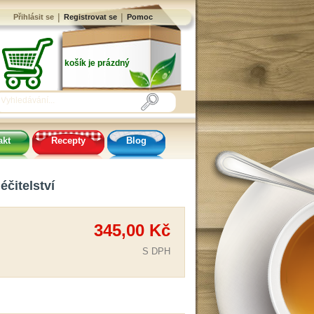
|
|
Přihlásit se
Registrovat se
Pomoc
košík je prázdný
akt
Recepty
Blog
éčitelství
345,00 Kč
S DPH