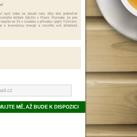
ví
tví nyní máte na dosah ruky díky této jedinečné
ského léčitele žijícího v Praze. Poznejte, že jste
naučte se žít v souladu s přírodou i jejím Tvůrcem.
t s kosmickou energií a rozviňte své léčitelské
UJTE MĚ, AŽ BUDE K DISPOZICI