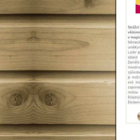
Strá
vědomo
v magi
Němec
umělkyn
Lorler j
oblasti
čtenáře
moudro
způsobe
je možn
své ins
zapome
mohou 
šťas
životem