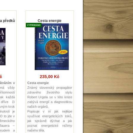
la předků
Cesta energie
VYPRODÁNO
č
235,00 Kč
átráním v
Cesta energie
 má vždy
Známý slovenský propagátor
řítomností
zdravého životního stylu
šak každá
Robert Urgela se v této knize
 dříve či
zabývá energií a diagnostikou
ávným krok
našich orgánů.
ulostí je
Popisuje v ní jak nejlépe
 O to jde v
využívat energetických toků,
ěmeckého
jak správně dýchat a jak
 Bauera –
poznat energetické režimy
osudem a
našeho těla.