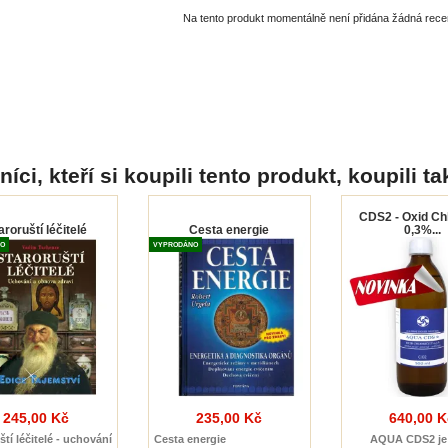
Na tento produkt momentálně není přidána žádná rece
íci, kteří si koupili tento produkt, koupili ta
CDS2 - Oxid Chl
aroruští léčitelé
Cesta energie
0,3%...
O
VYPRODÁNO
245,00 Kč
235,00 Kč
640,00 K
ští léčitelé - uchování
Cesta energie
AQUA CDS2 je