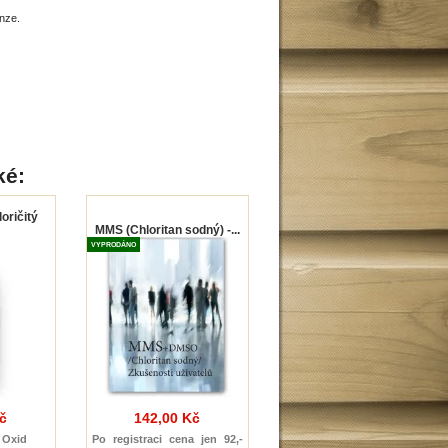
nze.
ké:
oričitý
MMS (Chloritan sodný) -...
VYPRODÁNO
č
142,00 Kč
 Oxid
Po registraci cena jen 92,-