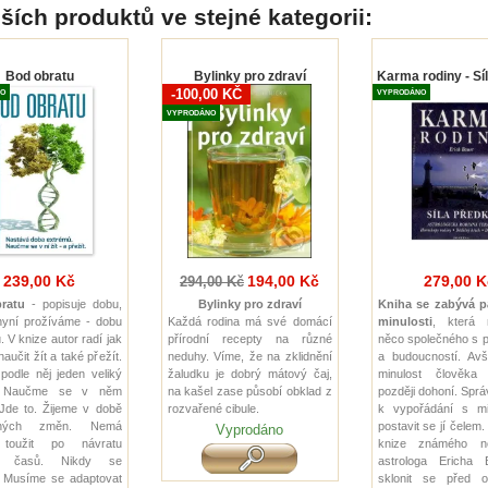
ších produktů ve stejné kategorii:
Bod obratu
Bylinky pro zdraví
Karma rodiny - Sí
-100,00 KČ
O
VYPRODÁNO
VYPRODÁNO
239,00 Kč
194,00 Kč
279,00 K
294,00 Kč
ratu
- popisuje dobu,
Bylinky pro zdraví
Kniha se zabývá p
nyní prožíváme - dobu
Každá rodina má své domácí
minulosti
, která
 V knize autor radí jak
přírodní recepty na různé
něco společného s p
naučit žít a také přežít.
neduhy. Víme, že na zklidnění
a budoucností. Av
 podle něj jeden veliký
žaludku je dobrý mátový čaj,
minulost člověka
. Naučme se v něm
na kašel zase působí obklad z
později dohoní. Spr
 Jde to. Žijeme v době
rozvařené cibule.
k vypořádání s min
atných změn. Nemá
postavit se jí čelem.
Vyprodáno
toužit po návratu
knize známého n
ch časů. Nikdy se
astrologa Ericha
. Musíme se adaptovat
sklonit se před 