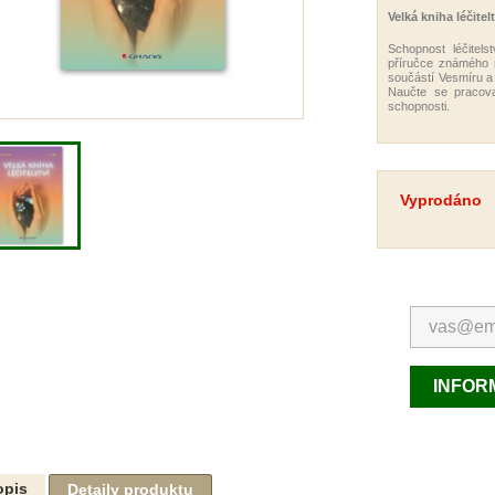
Velká kniha léčitelt
Schopnost léčitels
příručce známého ru
součástí Vesmíru a 
Naučte se pracova
schopnosti.
Vyprodáno
INFORM
opis
Detaily produktu