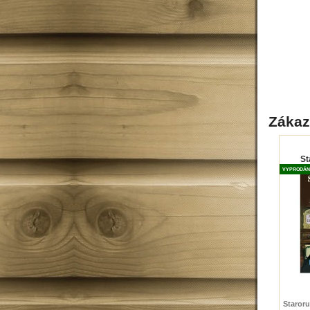
Zákazn
St
VYPRODÁN
Staroru