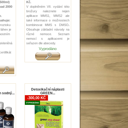
(500ml)
Kč.
nad 2000
V doplněném VII. vydání této
brožury naleznete nejen
a.
aplikace MMS1, MMS2 ale
sahuje:
také informace o možnostech
 roztoku
kombinovat MMS s DMSO
.
 láhev je
Obsahuje základní návody na
nostním
různé nemoce. Seznam
nemocí s aplikacemi je
 skleněná
seřazen dle abecedy.
Vyprodáno
certifikát
Detoxikační náplasti
 sodný...
GREEN...
-300,00 KČ
VYPRODÁNO