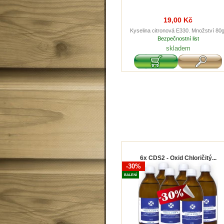
19,00 Kč
Kyselina citronová E330. Množství 80g
Bezpečnostní list
skladem
6x CDS2 - Oxid Chloričitý...
-30%
BALENÍ