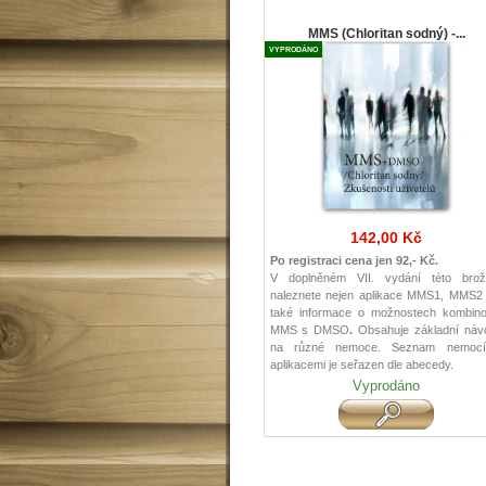
MMS (Chloritan sodný) -...
VYPRODÁNO
142,00 Kč
Po registraci cena jen 92,- Kč.
V doplněném VII. vydání této brož
naleznete nejen aplikace MMS1, MMS2 
také informace o možnostech kombino
MMS s DMSO
.
Obsahuje základní náv
na různé nemoce. Seznam nemoc
aplikacemi je seřazen dle abecedy.
Vyprodáno