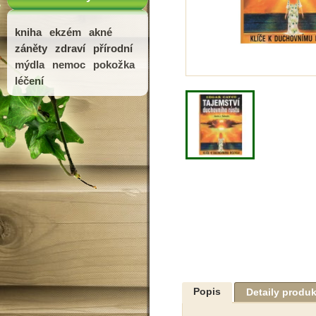
kniha
ekzém
akné
záněty
zdraví
přírodní
mýdla
nemoc
pokožka
léčení
Popis
Detaily produ