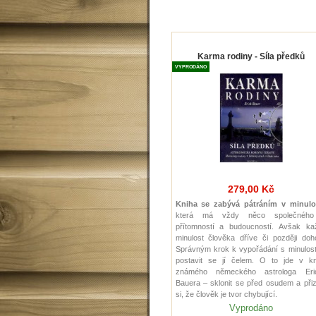
Karma rodiny - Síla předků
VYPRODÁNO
279,00 Kč
Kniha se zabývá pátráním v minulo
která má vždy něco společnéh
přítomností a budoucností. Avšak ka
minulost člověka dříve či později doh
Správným krok k vypořádání s minulost
postavit se jí čelem. O to jde v kn
známého německého astrologa Eri
Bauera – sklonit se před osudem a při
si, že člověk je tvor chybující.
Vyprodáno