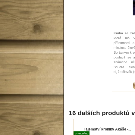
Kniha se zab
která má v
přítomností 
minulost člov
Správným krok
postavit se 
známého něm
Bauera – sklo
si, že člověk j
16 dalších produktů v
Tajemství kroniky Akáše -...
VYPRODÁNO