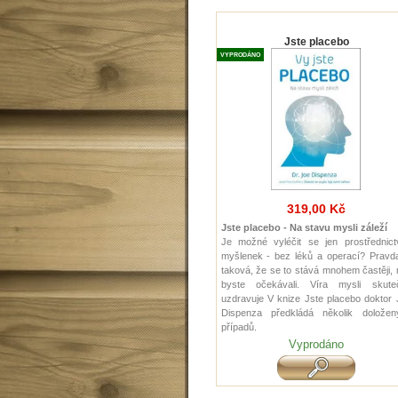
Jste placebo
VYPRODÁNO
319,00 Kč
Jste placebo - Na stavu mysli záleží
Je možné vyléčit se jen prostřednict
myšlenek - bez léků a operací? Pravda
taková, že se to stává mnohem častěji,
byste očekávali. Víra mysli skute
uzdravuje V knize Jste placebo doktor
Dispenza předkládá několik doložen
případů.
Vyprodáno