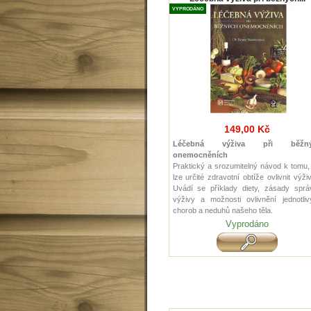
VYPRODÁNO
149,00 Kč
Léčebná výživa při běžný
onemocněních
Praktický a srozumitelný návod k tomu,
lze určité zdravotní obtíže ovlivnit výži
Uvádí se příklady diety, zásady sprá
výživy a možnosti ovlivnění jednotliv
chorob a neduhů našeho těla.
Vyprodáno