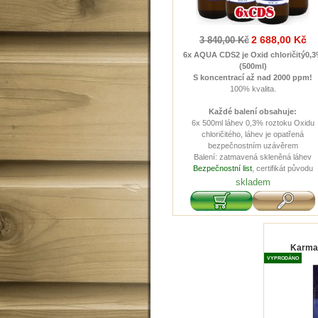
2 688,00 Kč
3 840,00 Kč
6x AQUA CDS2 je Oxid chloričitý
0,
(500ml)
S koncentrací až nad 2000 ppm!
100% kvalita.
Každé balení obsahuje:
6x 500ml láhev 0,3% roztoku Oxidu
chloričitého, láhev je opatřená
bezpečnostním uzávěrem
Balení: zatmavená skleněná láhev
Bezpečnostní list
, certifikát původu
skladem
Karma 
VYPRODÁNO