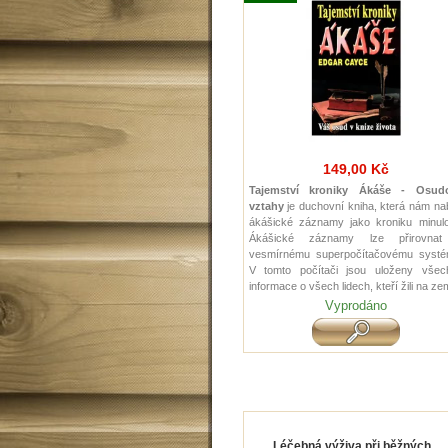
149,00 Kč
Tajemství kroniky Ákáše - Osud
vztahy
je duchovní kniha, která nám na
ákášické záznamy jako kroniku minulos
Ákášické záznamy lze přirovna
vesmírnému superpočítačovému systé
V tomto počítači jsou uloženy všec
informace o všech lidech, kteří žili na zem
Vyprodáno
Léčebná výživa při běžných...