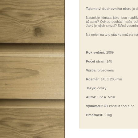
Tajemství duchovního růstu
je d
Nastoluje témata jako jsou napří
úžasné? Odkud pochází naše boles
Jaký je jejich smysl? Střed vesmír
Na nejen na tyto otázky můžete na
Rok vydání:
2009
Počet stran:
148
Vazba:
brožovaná
Rozměr:
145 x 205 mm
Jazyk:
český
Autor:
Eric A. Mein
Vydavatel:
AB-konzult.spol.s.r.o.
Hmotnost:
210g