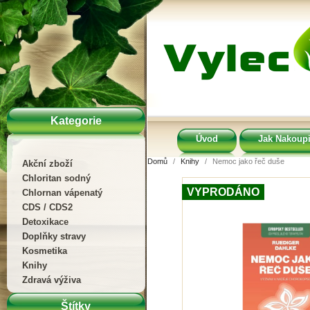
Kategorie
Úvod
Jak Nakoupi
Domů
Knihy
Nemoc jako řeč duše
Akční zboží
Chloritan sodný
VYPRODÁNO
Chlornan vápenatý
CDS / CDS2
Detoxikace
Doplňky stravy
Kosmetika
Knihy
Zdravá výživa
Štítky