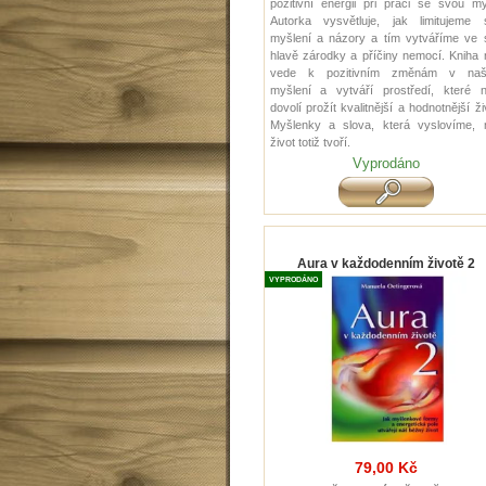
pozitivní energii při práci se svou my
Autorka vysvětluje, jak limitujeme 
myšlení a názory a tím vytváříme ve 
hlavě zárodky a příčiny nemocí. Kniha
vede k pozitivním změnám v na
myšlení a vytváří prostředí, které 
dovolí prožít kvalitnější a hodnotnější ži
Myšlenky a slova, která vyslovíme, 
život totiž tvoří.
Vyprodáno
Aura v každodenním životě 2
VYPRODÁNO
79,00 Kč