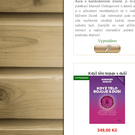
Aura v každodenním životě
, je dru
publikací Manueli Oetingerové o lidské 
a o působení neviditelných sil v na
běžném životě. Jak nehmotné pole n
síla myšlenek utvářejí každý okam
našeho bytí. Zamýšlí se nad příčin
nemocí a nabízí netradiční pohled
podstatu depresí.
Vyprodáno
Když tělo bojuje s duší
VYPRODÁNO
349,00 Kč