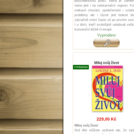
psychiatrickou praxí, která je zaměř
mimo jiné i na reinkarnační regresi. Fo
nutkavé chování, společenské i vztah
problémy ale i různé jiné bolesti té
zázračně zmizí často už po prvním sez
I u těch, kteří tvrdošíjně odolávali veš
konvenční léčbě či terapii.
Vyprodáno
Miluj svůj život
VYPRODÁNO
229,00 Kč
Miluj svůj život
Své tělo můžete uzdravit tak, že vyd