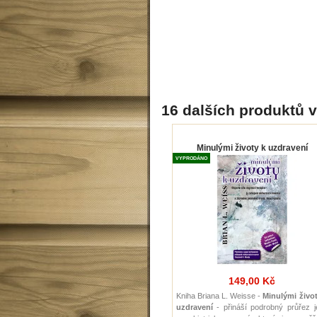
16 dalších produktů v
Minulými životy k uzdravení
VYPRODÁNO
149,00 Kč
Kniha Briana L. Weisse -
Minulými život
uzdravení
- přináší podrobný průřez j