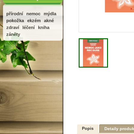
přírodní
nemoc
mýdla
pokožka
ekzém
akné
zdraví
léčení
kniha
záněty
Popis
Detaily produ