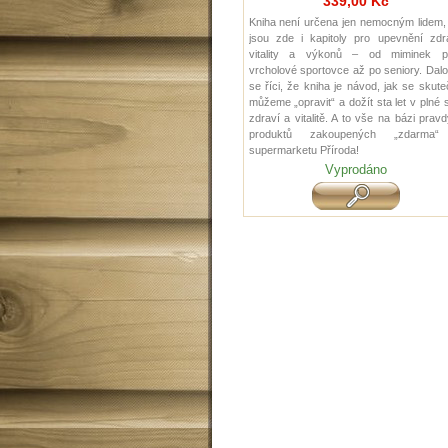
339,00 Kč
Kniha není určena jen nemocným lidem,
jsou zde i kapitoly pro upevnění zdra
vitality a výkonů – od miminek p
vrcholové sportovce až po seniory. Dal
se říci, že kniha je návod, jak se skut
můžeme „opravit“ a dožít sta let v plné s
zdraví a vitalitě. A to vše na bázi prav
produktů zakoupených „zdarma
supermarketu Příroda!
Vyprodáno