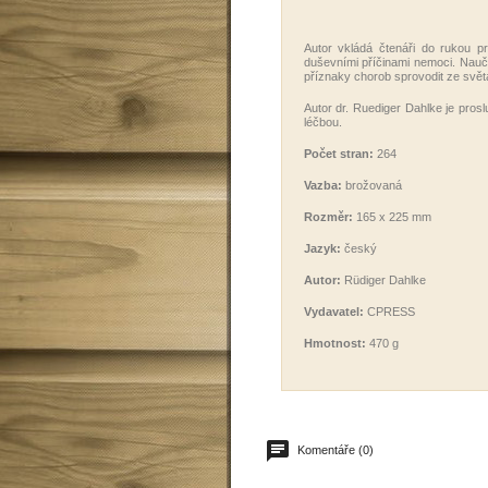
Autor vkládá čtenáři do rukou p
duševními příčinami nemoci. Nauč
příznaky chorob sprovodit ze svě
Autor dr. Ruediger Dahlke je pro
léčbou.
Počet stran:
264
Vazba:
brožovaná
Rozměr:
165 x 225 mm
Jazyk:
český
Autor:
Rüdiger Dahlke
Vydavatel:
CPRESS
Hmotnost:
470 g
Komentáře (0)