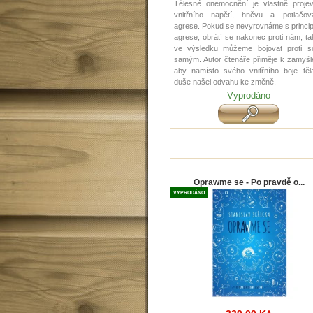
Tělesné onemocnění je vlastně proje
vnitřního napětí, hněvu a potlačov
agrese. Pokud se nevyrovnáme s princi
agrese, obrátí se nakonec proti nám, t
ve výsledku můžeme bojovat proti s
samým. Autor čtenáře přiměje k zamyšl
aby namísto svého vnitřního boje těl
duše našel odvahu ke změně.
Vyprodáno
Oprawme se - Po pravdě o...
VYPRODÁNO