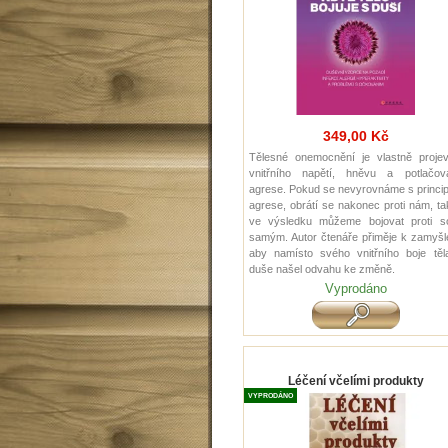
349,00 Kč
Tělesné onemocnění je vlastně proje
vnitřního napětí, hněvu a potlačov
agrese. Pokud se nevyrovnáme s princi
agrese, obrátí se nakonec proti nám, t
ve výsledku můžeme bojovat proti s
samým. Autor čtenáře přiměje k zamyšl
aby namísto svého vnitřního boje těl
duše našel odvahu ke změně.
Vyprodáno
Léčení včelími produkty
VYPRODÁNO