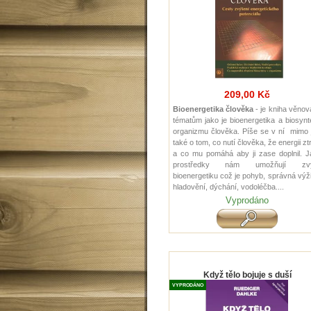
209,00 Kč
Bioenergetika člověka
- je kniha věno
tématům jako je bioenergetika a biosyn
organizmu člověka. Píše se v ní mimo 
také o tom, co nutí člověka, že energii zt
a co mu pomáhá aby ji zase doplnil. J
prostředky nám umožňují zvý
bioenergetiku což je pohyb, správná výž
hladovění, dýchání, vodoléčba....
Vyprodáno
Když tělo bojuje s duší
VYPRODÁNO