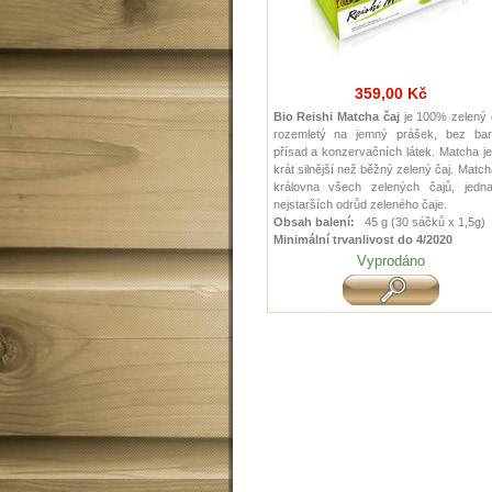
359,00 Kč
Bio Reishi Matcha čaj
je 100% zelený 
rozemletý na jemný prášek, bez barv
přísad a konzervačních látek.
Matcha je
krát silnější než běžný zelený čaj.
Match
královna všech zelených čajů, jedn
nejstarších odrůd zeleného čaje.
Obsah balení:
45 g (30 sáčků x 1,5g)
Minimální trvanlivost do 4/2020
Vyprodáno