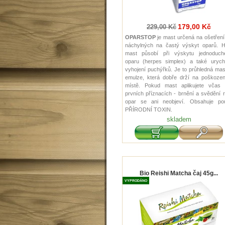
179,00 Kč
229,00 Kč
OPARSTOP
je mast určená na ošetření
náchylných na častý výskyt oparů. H
mast působí při výskytu jednoduch
oparu (herpes simplex) a také urychl
vyhojení puchýřků. Je to průhledná ma
emulze, která dobře drží na poškoze
místě. Pokud mast aplikujete včas (
prvních příznacích - brnění a svědění r
opar se ani neobjeví. Obsahuje po
PŘÍRODNÍ TOXIN.
skladem
Bio Reishi Matcha čaj 45g...
VYPRODÁNO