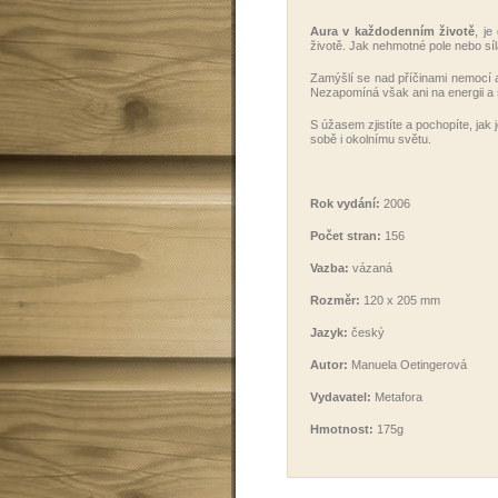
Aura v každodenním životě
, je
životě. Jak nehmotné pole nebo sí
Zamýšlí se nad příčinami nemocí a 
Nezapomíná však ani na energii a 
S úžasem zjistíte a pochopíte, jak
sobě i okolnímu světu.
Rok vydání:
2006
Počet stran:
156
Vazba:
vázaná
Rozměr:
120 x 205 mm
Jazyk:
český
Autor:
Manuela Oetingerová
Vydavatel:
Metafora
Hmotnost:
175g