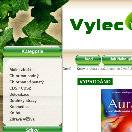
Kategorie
Úvod
Jak Nakoupi
Domů
Knihy
Aura v každodenním životě 2
Akční zboží
Chloritan sodný
VYPRODÁNO
Chlornan vápenatý
CDS / CDS2
Detoxikace
Doplňky stravy
Kosmetika
Knihy
Zdravá výživa
Štítky