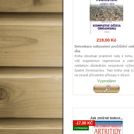
219,00 Kč
Detoxikace odkyselení pročištění cel
těla
Kniha obsahuje praktické rady k tomu,
váš organismus regenerovat a zabrá
neblahým důsledkům nesprávné výživ
špatné životosprávy. Tato kniha stojí z
na straně přírodního přístupu k léčení.
Vyprodáno
Jak zmírnit bolest...
-17,00 KČ
VYPRODÁNO