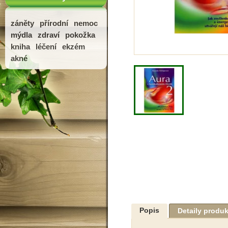
záněty
přírodní
nemoc
mýdla
zdraví
pokožka
kniha
léčení
ekzém
akné
Popis
Detaily produ