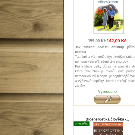
142,00 Kč
159,00 Kč
Jak zmírnit bolesti artritidy příro
cestou
Tato kniha vám může být skvělým rádce
pomocníkem při řešení této choroby.
Kniha klade velký důraz na speciální di
která tělo zbavuje toxinů, jenž podpo
nemoci kloubů a popisuje nejrůznější byl
a výživové doplňky, které zmírňují bole
záněty.
Vyprodáno
Bioenergetika člověka -...
VYPRODÁNO