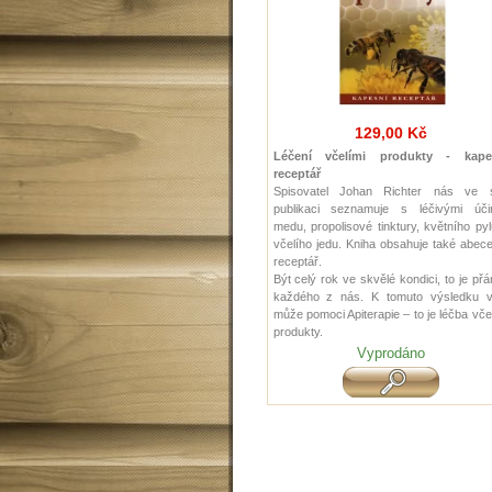
129,00 Kč
Léčení včelími produkty - kape
receptář
Spisovatel Johan Richter nás ve 
publikaci seznamuje s léčivými úči
medu, propolisové tinktury, květního py
včelího jedu. Kniha obsahuje také abec
receptář.
Být celý rok ve skvělé kondici, to je př
každého z nás. K tomuto výsledku 
může pomoci Apiterapie – to je léčba vče
produkty.
Vyprodáno