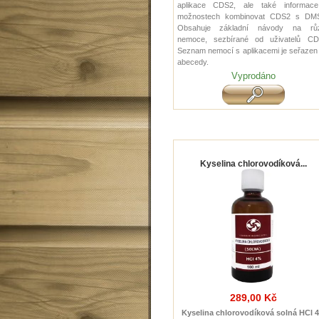
aplikace CDS2, ale také informac
možnostech kombinovat CDS2 s DM
Obsahuje základní návody na rů
nemoce, sezbírané od uživatelů CD
Seznam nemocí s aplikacemi je seřazen
abecedy.
Vyprodáno
Kyselina chlorovodíková...
289,00 Kč
Kyselina chlorovodíková solná HCl 