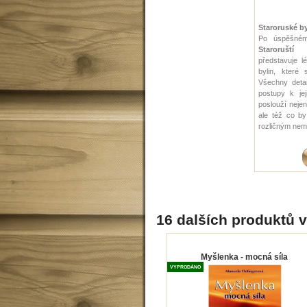
Staroruské by
Po úspěšném
Staroruští l
představuje 
bylin, které 
Všechny detai
postupy k jej
poslouží nejen
ale též co by 
rozličným ne
16 dalších produktů v
Myšlenka - mocná síla
VYPRODÁNO