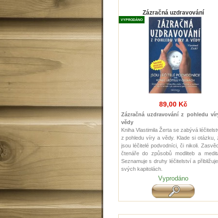
Zázračná uzdravování
VYPRODÁNO
89,00 Kč
Zázračná uzdravování z pohledu vír
vědy
Kniha Vlastimila Žerta se zabývá léčitels
z pohledu víry a vědy. Klade si otázku,
jsou léčitelé podvodníci, či nikoli. Zasvě
čtenáře do způsobů modliteb a medita
Seznamuje s druhy léčitelství a přibližuj
svých kapitolách
.
Vyprodáno