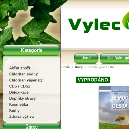
Kategorie
Úvod
Jak Nakoupi
Domů
Knihy
Nemoc jako cesta
Akční zboží
Chloritan sodný
VYPRODÁNO
Chlornan vápenatý
CDS / CDS2
Detoxikace
Doplňky stravy
Kosmetika
Knihy
Zdravá výživa
Štítky