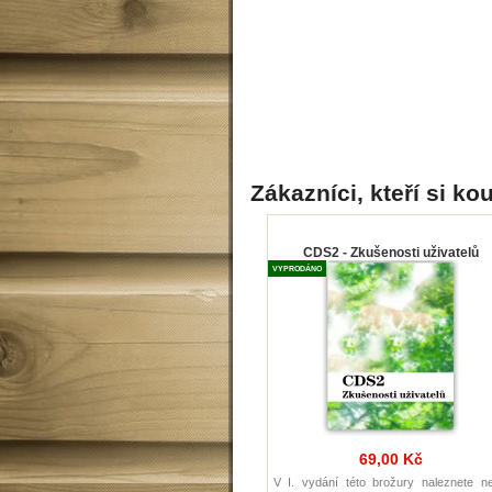
Zákazníci, kteří si kou
CDS2 - Zkušenosti uživatelů
VYPRODÁNO
69,00 Kč
V I. vydání této brožury naleznete ne