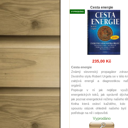
Cesta energie
VYPRODÁNO
235,00 Kč
Cesta energie
Známý slovenský propagátor zdrav
životního stylu Robert Urgela se v této k
zabývá energií a diagnostikou naš
orgánů.
Popisuje v ní jak nejlépe využí
energetických toků, jak správně dýcha
jak poznat energetické režimy našeho těl
Kniha která osloví každého, kdo
spoustu otázek ohledně našeho bytí 
potřebuje na ně i odpovědi.
Vyprodáno