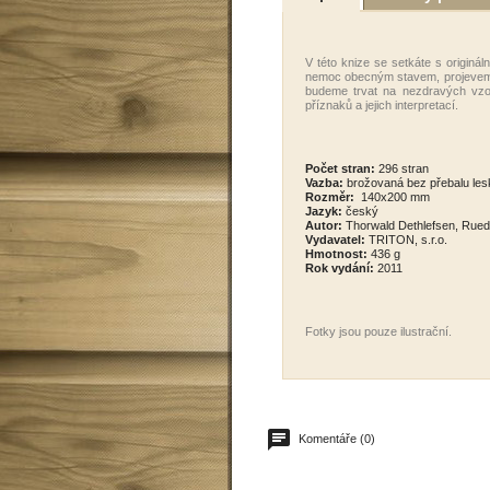
V této knize se setkáte s originál
nemoc obecným stavem, projevem ži
budeme trvat na nezdravých vzor
příznaků a jejich interpretací.
Počet stran:
296 stran
Vazba:
b
rožovaná bez přebalu les
Rozměr:
140x200 mm
Jazyk:
český
Autor:
Thorwald Dethlefsen
,
Rued
Vydavatel:
TRITON, s.r.o.
Hmotnost:
436 g
Rok vydání:
2011
Fotky jsou pouze ilustrační .
Komentáře (0)