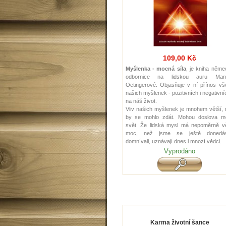
109,00 Kč
Myšlenka - mocná síla
, je kniha něme
odbornice na lidskou auru Manu
Oetingerové. Objasňuje v ní přínos vš
našich myšlenek - pozitivních i negativní
na náš život.
Vliv našich myšlenek je mnohem větší,
by se mohlo zdát. Mohou doslova mě
svět. Že lidská mysl má nepoměrně vě
moc, než jsme se ještě donedá
domnívali, uznávají dnes i mnozí vědci.
Vyprodáno
Karma životní šance