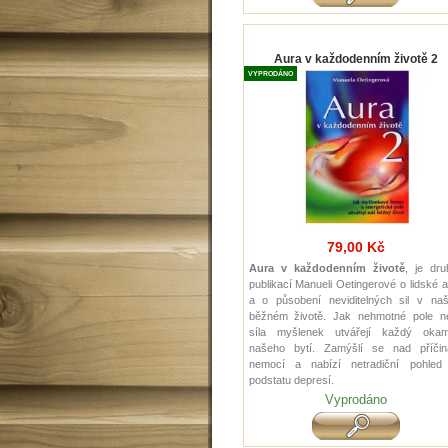
Aura v každodenním životě 2
VYPRODÁNO
79,00 Kč
Aura v každodenním životě
, je dru
publikací Manueli Oetingerové o lidské 
a o působení neviditelných sil v na
běžném životě. Jak nehmotné pole n
síla myšlenek utvářejí každý okam
našeho bytí. Zamýšlí se nad příčin
nemocí a nabízí netradiční pohled
podstatu depresí.
Vyprodáno