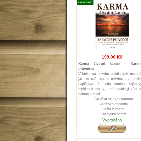
VYPRODÁNO
199,00 Kč
Karma životní šance - Karmi
průvodce
V knize se dozvíte o účinných metodá
jak lze naši karmu ovlivňovat a pozit
naplňovat. Je zde mnoho zajímav
myšlenek pro ty, které fascinují věci 
nebem a zemí.
- Co dělat se svou karmou
- Andělská abeceda
- Pošta z kosmu
- Kosmická paměť
Vyprodáno