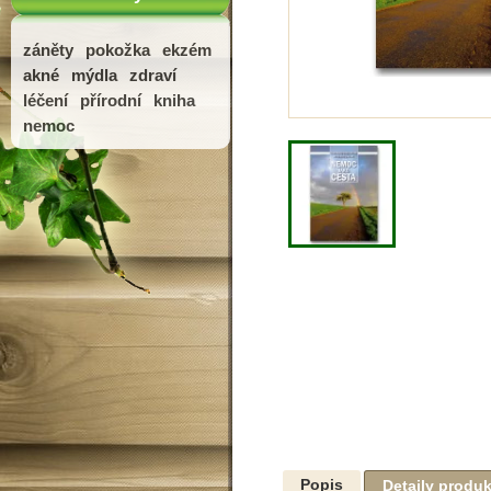
záněty
pokožka
ekzém
akné
mýdla
zdraví
léčení
přírodní
kniha
nemoc
Popis
Detaily produ