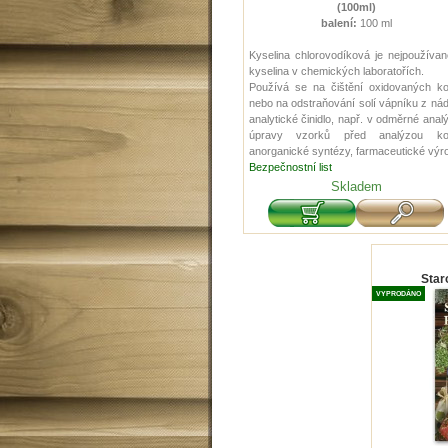
(100ml)
balení:
100 ml
Kyselina
chlorovodíková
je
nejpoužívan
kyselina
v
chemických
laboratořích
.
Používá
se
na
čištění
oxidovaných
k
nebo
na
odstraňování
solí
vápníku
z
ná
analytické
činidlo
,
např
.
v
odměrné
anal
úpravy
vzorků
před
analýzou
k
anorganické
syntézy
,
farmaceutické výr
Bezpečnostní list
Skladem
Star
VYPRODÁNO