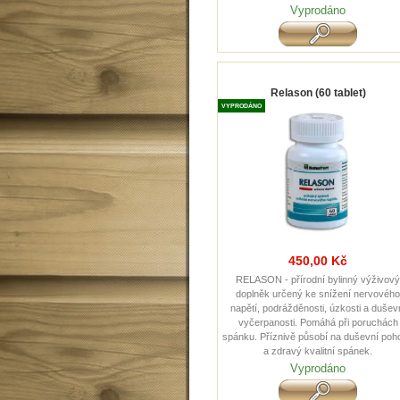
Vyprodáno
Relason (60 tablet)
VYPRODÁNO
450,00 Kč
RELASON - přírodní bylinný výživov
doplněk určený ke snížení nervovéh
napětí, podrážděnosti, úzkosti a dušev
vyčerpanosti. Pomáhá při poruchách
spánku. Příznivě pů sobí na duševní poh
a zdravý kvalitní spánek.
Vyprodáno