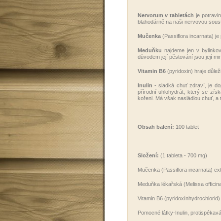
Nervorum v tabletách
je potravi
blahodárně na naši nervovou soust
Mučenka
(Passiflora incarnata) je
Meduňku
najdeme jen v bylinkov
důvodem její pěstování jsou její m
Vitamin B6
(pyridoxin) hraje důlež
Inulin
- sladká chuť zdraví, je do
přírodní uhlohydrát, který se zí
kořeni. Má však nasládlou chuť, a 
Obsah balení:
100 tablet
Složení:
(1 tableta - 700 mg)
Mučenka (Passiflora incarnata) ext
Meduňka lékařská (Melissa officina
Vitamin B6 (pyridoxínhydrochlorid)
Pomocné látky-Inulin, protispékavá