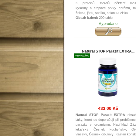
K, proteinů, sterolů, některé mas
kyseliny a stopové prvky chrómu, mě
železa, jódu, sodíku, selenu a zinku.
Obsah balení:
200 tablet
Vyprodáno
Natural STOP Parazit EXTRA...
VYPRODÁNO
433,00 Kč
Natural STOP Parazit EXTRA
obsah
látky, které se
doporučují
při probléme
parazity
v organismu
.
Například
Záz
lékařský
,
Česnek
kuchyňský,
Oř
vlašský
,
Česnek
cibulový
,
Kaštan
koňs