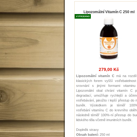
Lipozomální Vitamín C 250 ml
VYPRODÁNO
279,00 Kč
Lipozomální vitamín C
má na rozdíl
klasických forem vyšší vstřebatelnost
srovnání s jinými formami vitaminu
Lipozomální obal chrání vitamín C p
degradací, umožňuje rychlejší a účinn
vstřebávání, jakožto i lepší přestup do n
buněk. Výsledkem je téměř 100%
vstřebání vitamínu C do krevního oběh
následně téměř 100%-ní přestup do bu
lidského těla včetně imunitních buněk.
Doplněk stravy
Obsah balení:
250 ml