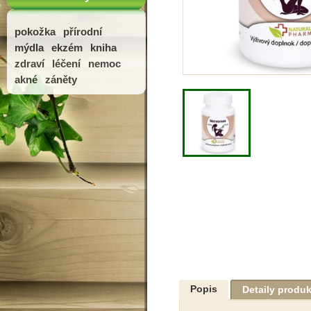
pokožka
přírodní
mýdla
ekzém
kniha
zdraví
léčení
nemoc
akné
záněty
Popis
Detaily produ