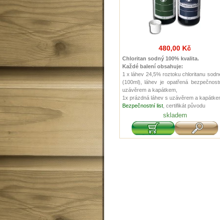
480,00 Kč
Chloritan sodný 100% kvalita.
Každé balení obsahuje:
1 x láhev 24,5% roztoku chloritanu sod
(100ml), láhev je opatřená bezpečnost
uzávěrem a kapátkem,
1x prázdná láhev s uzávěrem a kapátke
Bezpečnostní list
, certifikát původu
skladem