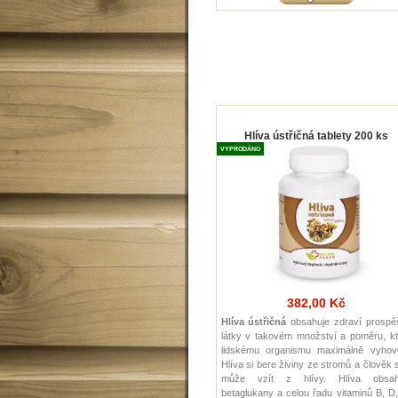
Hlíva ústřičná tablety 200 ks
VYPRODÁNO
382,00 Kč
Hlíva ústřičná
obsahuje zdraví prospě
látky v takovém množství a poměru, kt
lidskému organismu maximálně vyhovu
Hlíva si bere živiny ze stromů a člověk s
může vzít z hlívy. Hlíva obsah
betaglukany a celou řadu vitaminů B, D