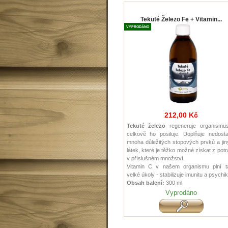
Tekuté Železo Fe + Vitamin...
VYPRODÁNO
212,00 Kč
Tekuté železo
regeneruje organismu
celkově ho posiluje. Doplňuje nedosta
mnoha důležitých stopových prvků a ji
látek, které je těžko možné získat z pot
v příslušném množství.
Vitamin C v našem organismu plní t
velké úkoly - stabilizuje imunitu a psychik
Obsah balení:
300 ml
Vyprodáno