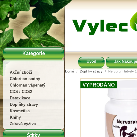
Kategorie
Úvod
Jak Nakoupi
Domů
Doplňky stravy
Nervorum tablety 1
Akční zboží
Chloritan sodný
VYPRODÁNO
Chlornan vápenatý
CDS / CDS2
Detoxikace
Doplňky stravy
Kosmetika
Knihy
Zdravá výživa
Štítky