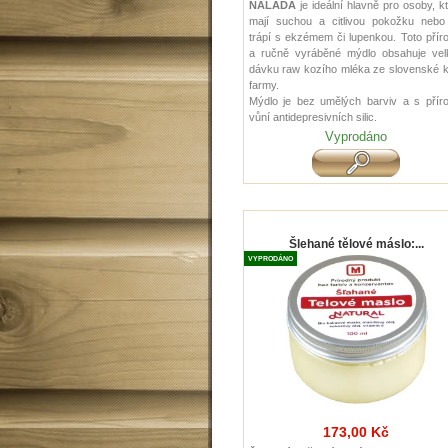
NÁLADA
je ideální hlavně pro osoby, k
mají suchou a citlivou pokožku nebo
trápí s ekzémem či lupenkou. Toto přír
a ručně vyráběné mýdlo obsahuje vel
dávku raw kozího mléka ze slovenské k
farmy.
Mýdlo je bez umělých barviv a s příro
vůní antidepresivních silic.
Vyprodáno
Šlehané tělové máslo:...
VYPRODÁNO
173,00 Kč