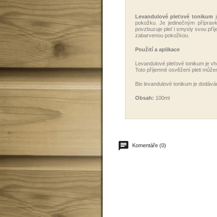
Levandulové pleťové tonikum
j
pokožku. Je jedinečným přípravk
povzbuzuje pleť i smysly svou pří
zabarvenou pokožkou.
Použití a aplikace
Levandulové pleťové tonikum je v
Toto příjemné osvěžení pleti můžem
Bio levandulové tonikum je dodává
Obsah:
100ml
Komentáře (0)