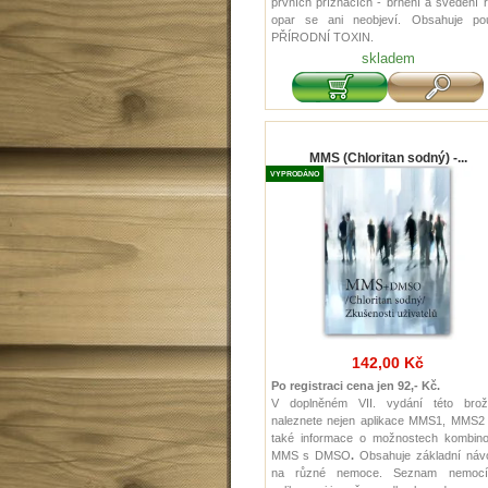
prvních příznacích - brnění a svědění r
opar se ani neobjeví. Obsahuje po
PŘÍRODNÍ TOXIN.
skladem
MMS (Chloritan sodný) -...
VYPRODÁNO
142,00 Kč
Po registraci cena jen 92,- Kč.
V doplněném VII. vydání této brož
naleznete nejen aplikace MMS1, MMS2 
také informace o možnostech kombino
MMS s DMSO
.
Obsahuje základní náv
na různé nemoce. Seznam nemoc