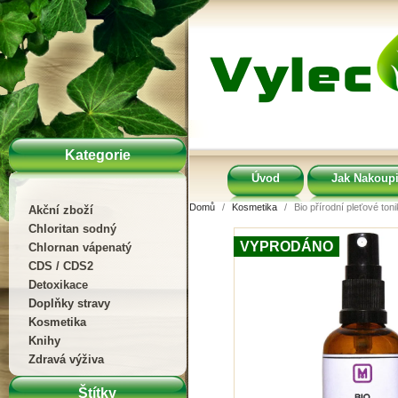
Kategorie
Úvod
Jak Nakoupi
Domů
Kosmetika
Bio přírodní pleťové to
Akční zboží
Chloritan sodný
VYPRODÁNO
Chlornan vápenatý
CDS / CDS2
Detoxikace
Doplňky stravy
Kosmetika
Knihy
Zdravá výživa
Štítky