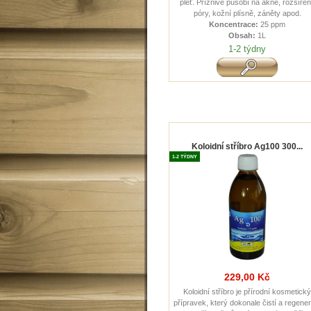
pleť. Příznivě působí na akné, rozšíře
póry, kožní plísně, záněty apod.
Koncentrace:
25 ppm
Obsah:
1L
1-2 týdny
Koloidní stříbro Ag100 300...
1-2 TÝDNY
229,00 Kč
Koloidní stříbro je přírodní kosmetick
přípravek, který dokonale čistí a regener