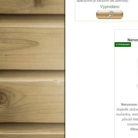
aplikacemi je seřazen dle abecedy.
Vyprodáno
Nervo
VYPRODÁNO
Nervorum 
doplněk složen
mučenka, medu
působí bl
soustav
Obsa