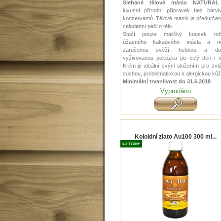
Šlehané tělové máslo NATURAL
luxusní přírodní přípravek bez barvi
konzervantů. Tělové máslo je předurče
celodenní péči o tělo.
Stačí pouze maličký kousek toh
úžasného kakaového másla a m
zaručenou svěží, hebkou a do
vyživovanou pokožku po celý den i n
Krém je ideální svým složením pro zvl
suchou, problematickou a alergickou kůži
Minimální trvanlivost do 31.6.2018
Vyprodáno
Koloidní zlato Au100 300 ml...
1-2 TÝDNY