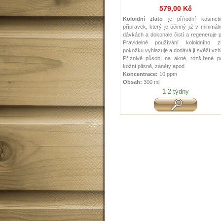
579,00 Kč
Koloidní zlato
je přírodní kosmeti
přípravek, který je účinný již v minimál
dávkách a dokonale čistí a regeneruje p
Pravidelné používání koloidního zl
pokožku vyhlazuje a dodává jí svěží vzh
Příznivě působí na akné, rozšířené pó
kožní plísně, záněty apod.
Koncentrace:
10 ppm
Obsah:
300 ml
1-2 týdny