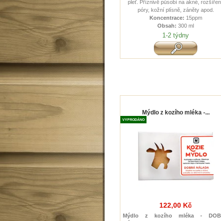
pleť. Příznivě působí na akné, rozšíře
póry, kožní plísně, záněty apod.
Koncentrace:
15ppm
Obsah:
300 ml
1-2 týdny
Mýdlo z kozího mléka -...
VYPRODÁNO
122,00 Kč
Mýdlo z kozího mléka - DO