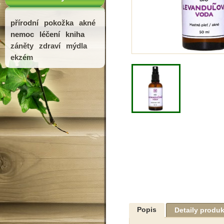
přírodní
pokožka
akné
nemoc
léčení
kniha
záněty
zdraví
mýdla
ekzém
Popis
Detaily produ