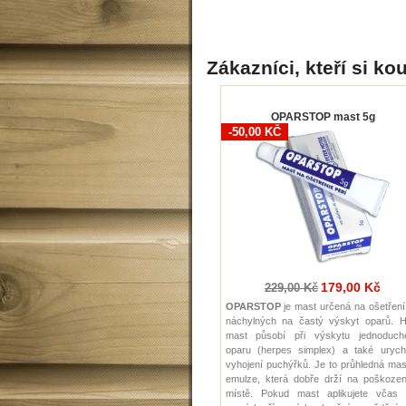
Zákazníci, kteří si kou
OPARSTOP mast 5g
-50,00 KČ
179,00 Kč
229,00 Kč
OPARSTOP
je mast určená na ošetření
náchylných na častý výskyt oparů. H
mast působí při výskytu jednoduch
oparu (herpes simplex) a také urychl
vyhojení puchýřků. Je to průhledná ma
emulze, která dobře drží na poškoze
místě. Pokud mast aplikujete včas (