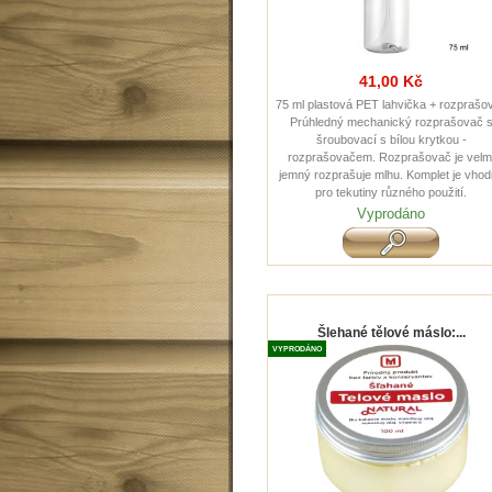
41,00 Kč
75 ml plastová PET lahvička + rozprašo
Prúhledný mechanický rozprašovač 
šroubovací s bílou krytkou -
rozprašovačem. Rozprašovač je velm
jemný rozprašuje mlhu. Komplet je vho
pro tekutiny různého použití.
Vyprodáno
Šlehané tělové máslo:...
VYPRODÁNO