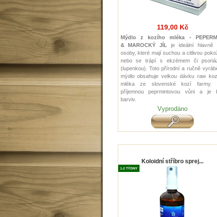
119,00 Kč
Mýdlo z kozího mléka - PEPER
& MAROCKÝ JÍL
je ideální hlavně 
osoby, které mají suchou a citlivou pok
nebo se trápí s ekzémem či psoriá
(lupenkou). Toto přírodní a ručně vyrá
mýdlo obsahuje velkou dávku raw koz
mléka ze slovenské kozí farmy.
příjemnou peprmintovou vůni a je 
barviv.
Vyprodáno
Koloidní stříbro sprej...
1-2 TÝDNY