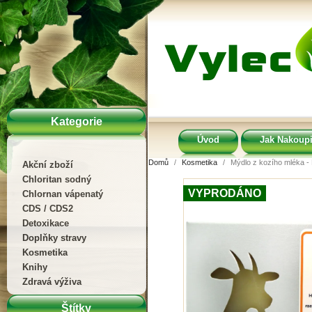
Kategorie
Úvod
Jak Nakoupi
Domů
Kosmetika
Mýdlo z kozího mléka 
Akční zboží
Chloritan sodný
VYPRODÁNO
Chlornan vápenatý
CDS / CDS2
Detoxikace
Doplňky stravy
Kosmetika
Knihy
Zdravá výživa
Štítky