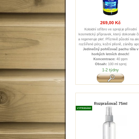
269,00 Kč
Koloidní stříbro ve spreji je přírodní
kosmetický přípravek, který dokonale či
a regeneruje pleť. Příznivě působí na ak
rozšířené póry, kožní plísně, záněty ap
Jedinečný pohlčovač pachu těla v
horkých letních dnech !
Koncentrace:
40 ppm
Obsah:
100 ml sprej
1-2 týdny
Rozprašovač 75ml
VYPRODÁNO