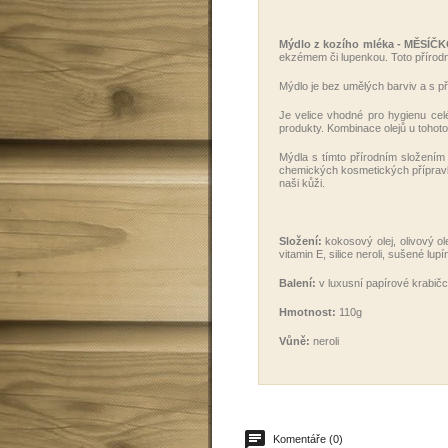
Mýdlo z kozího mléka - MĚSÍ
ekzémem či lupenkou. Toto přírod
Mýdlo je bez umělých barviv a s přír
Je velice vhodné pro hygienu celéh
produkty. Kombinace olejů u tohoto 
Mýdla s tímto přírodním složením 
chemických kosmetických přípravků
naši kůži.
Složení:
kokosový olej, olivový ol
vitamin E, silice neroli, sušené lu
Balení:
v luxusní papírové krabič
Hmotnost:
110g
Vůně:
neroli
Komentáře (0)