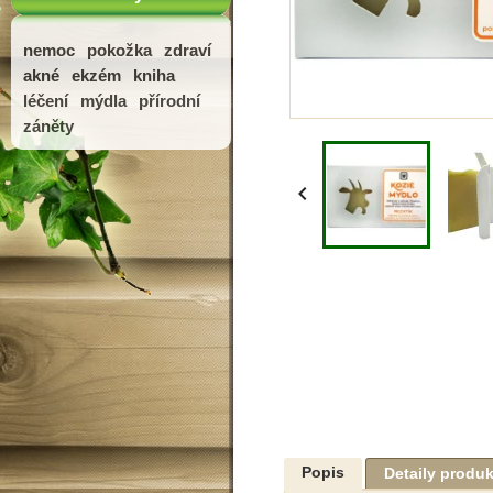
nemoc
pokožka
zdraví
akné
ekzém
kniha
léčení
mýdla
přírodní
záněty

Popis
Detaily produ