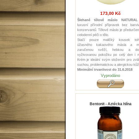
173,00 Kč
Šlehané tělové máslo NATURAL
luxusní přírodní přípravek bez barvi
konzervantů. Tělové máslo je předurče
celodenní péči o tělo.
Stačí pouze maličký kousek toh
úžasného kakaového másla a m
zaručenou svěží, hebkou a do
vyživovanou pokožku po celý den i n
Krém je ideální svým složením pro zvl
suchou, problematickou a alergickou kůži
Minimální trvanlivost do 31.6.2018
Vyprodáno
Bentonit - Aztécka hlína