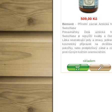
509,00 Kč
Bentonit
- Přírodní zázrak Aztécká hl
SwissNatur
Potravinářsky čistá aztécká hl
SwissNatur je nejvyšší kvality a čist
Látka neutralizující jedy a otravy, jedin
kosmetický přípravek na zkrášlov
pokožky, nebo protiplísňový zábal a z
proti různým kožním onemocněním.
skladem