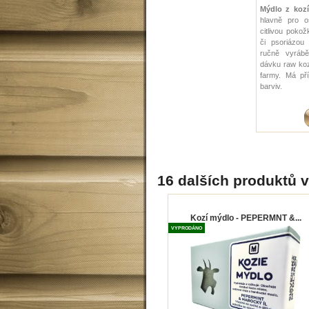
Mýdlo z koz
hlavně pro o
citlivou poko
či psoriázou 
ručně vyráb
dávku raw koz
farmy. Má př
barviv.
16 dalších produktů v
Kozí mýdlo - PEPERMNT &...
VYPRODÁNO