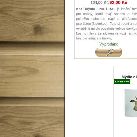
92,00 Kč
104,00 Kč
Kozí mýdlo - NATURAL
je ideální hl
pro osoby, které mají suchou a citli
pokožku nebo se trápí s ekzémem
psoriázou (lupenkou). Toto přírodní a r
vyráběné mýdlo obsahuje velkou dávku 
kozího mléka ze slovenské kozí farmy.
bez parfemace a barviv.
Vyprodáno
Mýdlo z 
VYPRODÁNO