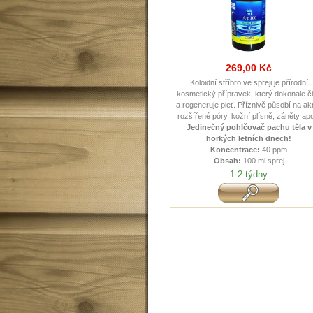
269,00 Kč
Koloidní stříbro ve spreji je přírodní
kosmetický přípravek, který dokonale či
a regeneruje pleť. Příznivě působí na ak
rozšířené póry, kožní plísně, záněty ap
Jedinečný pohlčovač pachu těla v
horkých letních dnech !
Koncentrace:
40 ppm
Obsah:
100 ml sprej
1-2 týdny