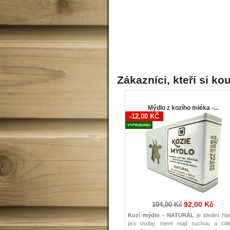
Zákazníci, kteří si kou
Mýdlo z kozího mléka -...
-12,00 KČ
VYPRODÁNO
92,00 Kč
104,00 Kč
Kozí mýdlo - NATURAL
je ideální hl
pro osoby, které mají suchou a citli