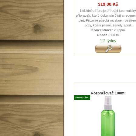
319,00 Kč
Koloidní stříbro je přírodní kosmetick
přípravek, který dokonale čistí a regener
pleť. Příznivě působí na akné, rozšíře
póry, kožní plísně, záněty apod.
Koncentrace:
20 ppm
Obsah:
500 ml
1-2 týdny
Rozprašovač 100ml
VYPRODÁNO