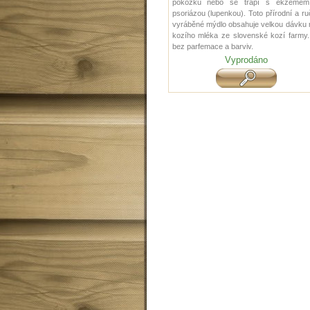
pokožku nebo se trápí s ekzémem
psoriázou (lupenkou). Toto přírodní a r
vyráběné mýdlo obsahuje velkou dávku 
kozího mléka ze slovenské kozí farmy.
bez parfemace a barviv.
Vyprodáno