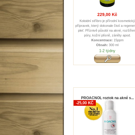
229,00 Kč
Koloidní stříbro je přírodní kosmetick
přípravek, který dokonale čistí a regener
pleť. Příznivě působí na akné, rozšíře
póry, kožní plísně, záněty apod.
Koncentrace:
15ppm
Obsah:
300 ml
1-2 týdny
PROACNOL roztok na akné s...
-25,00 KČ