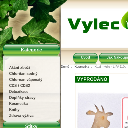
Kategorie
Úvod
Jak Nakoupi
Domů
Kosmetika
Kozí mýdlo - LÍPA 110g
Akční zboží
Chloritan sodný
VYPRODÁNO
Chlornan vápenatý
CDS / CDS2
Detoxikace
Doplňky stravy
Kosmetika
Knihy
Zdravá výživa
Štítky