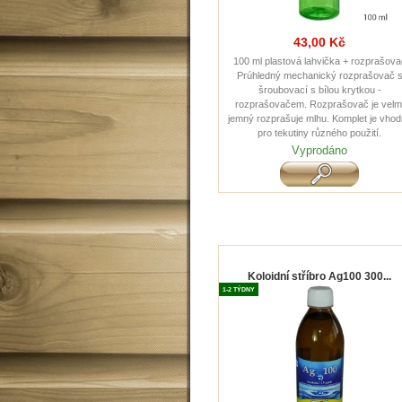
43,00 Kč
100 ml plastová lahvička + rozprašova
Prúhledný mechanický rozprašovač 
šroubovací s bílou krytkou -
rozprašovačem. Rozprašovač je velm
jemný rozprašuje mlhu. Komplet je vho
pro tekutiny různého použití.
Vyprodáno
Koloidní stříbro Ag100 300...
1-2 TÝDNY