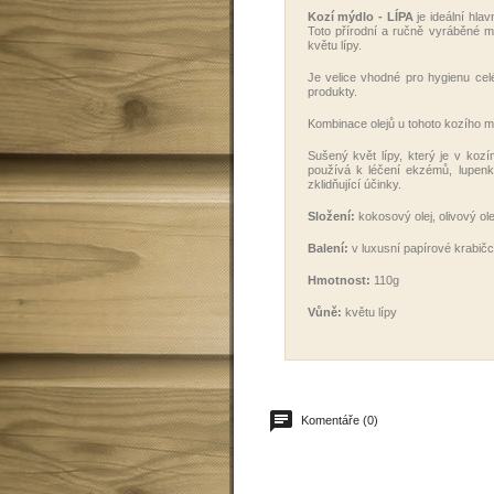
Kozí mýdlo - LÍPA
je ideální hla
Toto přírodní a ručně vyráběné 
květu lípy.
Je velice vhodné pro hygienu celéh
produkty.
Kombinace olejů u tohoto kozího mý
Sušený květ lípy, který je v koz
používá k léčení ekzémů, lupenky
zklidňující účinky.
Složení:
kokosový olej, olivový ole
Balení:
v luxusní papírové krabičc
Hmotnost:
110g
Vůně:
květu lípy
Komentáře (0)