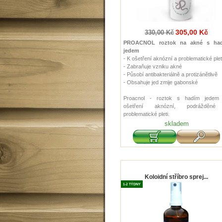
305,00 Kč
330,00 Kč
PROACNOL roztok na akné s ha
jedem
- K ošetření aknózní a problematické plet
- Zabraňuje vzniku akné
- Působí antibakteriálně a protizánětlivě
- Obsahuje jed zmije gabonské
Proacnol - roztok s hadím jedem
ošetření aknózní, podrážděn
problematické pleti.
skladem
Koloidní stříbro sprej...
1-2 TÝDNY