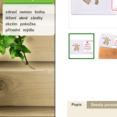
zdraví
nemoc
kniha
léčení
akné
záněty
ekzém
pokožka
přírodní
mýdla
Popis
Detaily produ