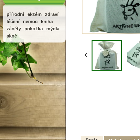
přírodní
ekzém
zdraví
léčení
nemoc
kniha
záněty
pokožka
mýdla
akné

Popis