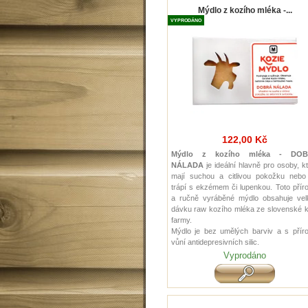
Mýdlo z kozího mléka -...
VYPRODÁNO
122,00 Kč
Mýdlo z kozího mléka - DO
NÁLADA
je ideální hlavně pro osoby, k
mají suchou a citlivou pokožku nebo
trápí s ekzémem či lupenkou. Toto přír
a ručně vyráběné mýdlo obsahuje vel
dávku raw kozího mléka ze slovenské k
farmy.
Mýdlo je bez umělých barviv a s příro
vůní antidepresivních silic.
Vyprodáno