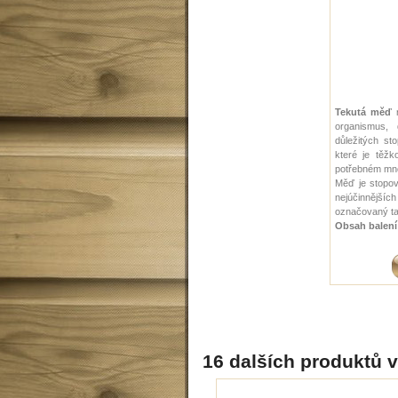
Tekutá měď
organismus, 
důležitých st
které je těž
potřebném mno
Měď je stopov
nejúčinnějšíc
označovaný ta
Obsah balení
16 dalších produktů v