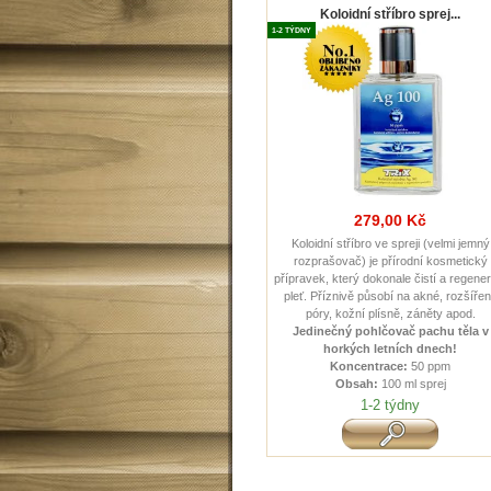
Koloidní stříbro sprej...
1-2 TÝDNY
279,00 Kč
Koloidní stříbro ve spreji (velmi jemný
rozprašovač) je přírodní kosmetický
přípravek, který dokonale čistí a regener
pleť. Příznivě působí na akné, rozšíře
póry, kožní plísně, záněty apod.
Jedinečný pohlčovač pachu těla v
horkých letních dnech !
Koncentrace:
50 ppm
Obsah:
100 ml sprej
1-2 týdny