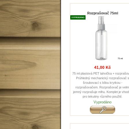
Rozprašovač 75ml
VYPRODÁNO
41,00 Kč
75 ml plastová PET lahvička + rozprašo
Prúhledný mechanický rozprašovač 
šroubovací s bílou krytkou -
rozprašovačem. Rozprašovač je velm
jemný rozprašuje mlhu. Komplet je vho
pro tekutiny různého použití.
Vyprodáno