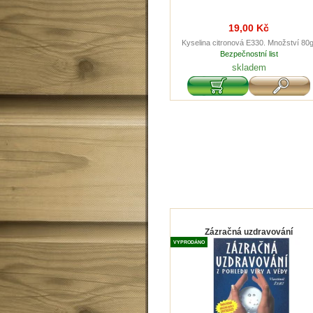
19,00 Kč
Kyselina citronová E330. Množství 80g
Bezpečnostní list
skladem
Zázračná uzdravování
VYPRODÁNO