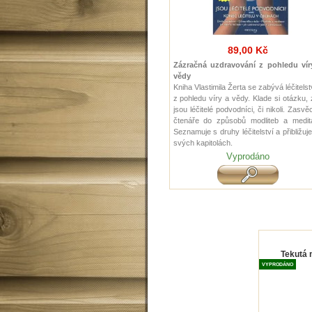
89,00 Kč
Zázračná uzdravování z pohledu vír
vědy
Kniha Vlastimila Žerta se zabývá léčitels
z pohledu víry a vědy. Klade si otázku,
jsou léčitelé podvodníci, či nikoli. Zasvě
čtenáře do způsobů modliteb a medita
Seznamuje s druhy léčitelství a přibližuj
svých kapitolách
.
Vyprodáno
Tekutá 
VYPRODÁNO