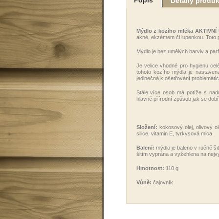
Detaily produ
Mýdlo z kozího mléka AKTIVN
akné, ekzémem či lupenkou. Toto 
Mýdlo je bez umělých barviv a parf
Je velice vhodné pro hygienu celé
tohoto kozího mýdla je nastavena
jedinečná k ošetřování problematick
Stále více osob má potíže s nad
hlavně přírodní způsob jak se dobře
Složení:
kokosový olej, olivový ole
silice, vitamin E, tyrkysová mica.
Balení:
mýdlo je baleno v ručně š
šitím vyprána a vyžehlena na nejvy
Hmotnost:
110 g
Vůně:
čajovník