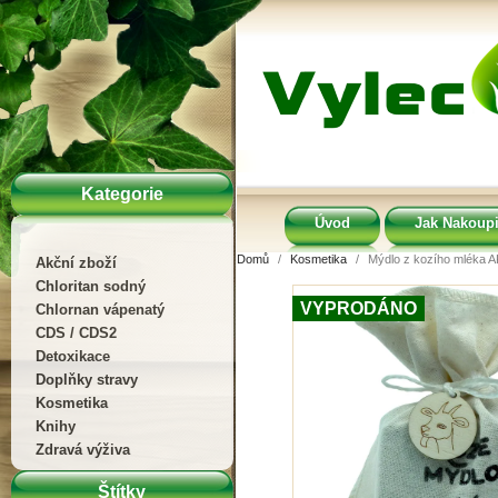
Kategorie
Úvod
Jak Nakoupi
Domů
Kosmetika
Mýdlo z kozího mléka A
Akční zboží
Chloritan sodný
VYPRODÁNO
Chlornan vápenatý
CDS / CDS2
Detoxikace
Doplňky stravy
Kosmetika
Knihy
Zdravá výživa
Štítky