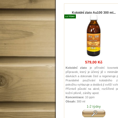
Koloidní zlato Au100 300 ml...
1-2 TÝDNY
579,00 Kč
Koloidní zlato
je přírodní kosmeti
přípravek, který je účinný již v minimál
dávkách a dokonale čistí a regeneruje p
Pravidelné používání koloidního zl
pokožku vyhlazuje a dodává jí svěží vzh
Příznivě působí na akné, rozšířené pó
kožní plísně, záněty apod.
Koncentrace:
10 ppm
Obsah:
300 ml
1-2 týdny