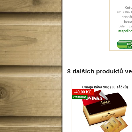
Každ
6x 500ml 
chlorič
bezp
Balení: 
Bezpečnos
8 dalších produktů ve 
Chaga káva 90g (30 sáčků)
-40,00 KČ
VYPRODÁNO