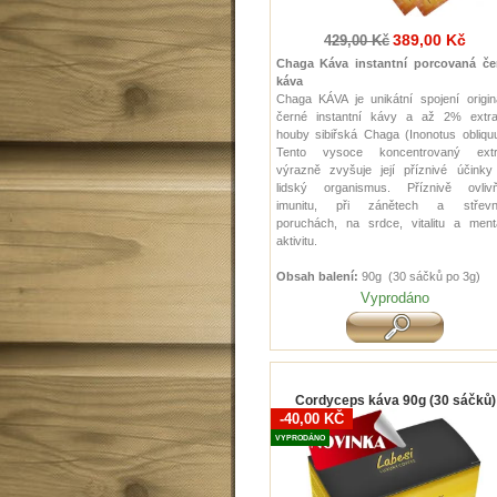
389,00 Kč
429,00 Kč
Chaga Káva instantní porcovaná če
káva
Chaga KÁVA je unikátní spojení origin
černé instantní kávy a až 2% extra
houby sibiřská Chaga (Inonotus obliqu
Tento vysoce koncentrovaný extr
výrazně zvyšuje její příznivé účinky
lidský organismus. Příznivě ovlivň
imunitu, při zánětech a střevn
poruchách, na srdce, vitalitu a mentá
aktivitu.
Obsah balení:
90g (30 sáčků po 3g )
Vyprodáno
Cordyceps káva 90g (30 sáčků)
-40,00 KČ
VYPRODÁNO