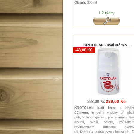
Obsah:
300 ml
1-2 týdny
KROTOLAN - hadí krém s...
-43,00 KČ
239,00 Kč
282,00 Kč
KROTOLAN hadí krém s hřeji
účinkem
, je velmi vhodný při obtíž
pohybového aparátu, pro zmírnění bole
kloubů, svalů, páteře, způsoben
revmatizmem, artritidou, svalo
přetížením a poúrazových bolestech. T