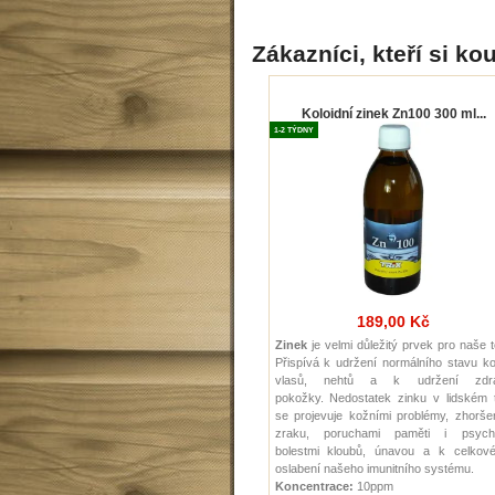
Zákazníci, kteří si kou
Koloidní zinek Zn100 300 ml...
1-2 TÝDNY
189,00 Kč
Zinek
je velmi důležitý prvek pro naše t
Přispívá k udržení normálního stavu ko
vlasů, nehtů a k udržení zdr
pokožky.
Nedostatek zinku v lidském t
se projevuje kožními problémy, zhorše
zraku, poruchami paměti i psychi
bolestmi kloubů, únavou a k celkov
oslabení našeho imunitního systému.
Koncentrace:
10ppm