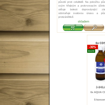
působí proti celulitidě. Na pokožku pů
svým hřejivým a prokrvovacím účink
utišuje bolesti doprovázející zán
odstraňuje svalovou únavu a půs
protizánětlivě.
skladem
6x CDS2
-30%
BALENÍ
3 840,
6x AQUA CDS
S koncen