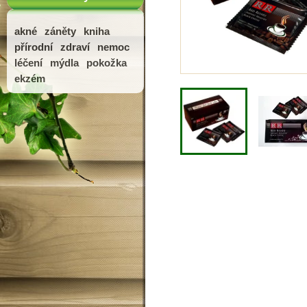
akné
záněty
kniha
přírodní
zdraví
nemoc
léčení
mýdla
pokožka
ekzém