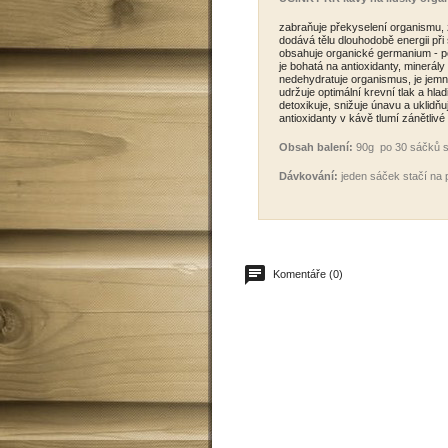
zabraňuje překyselení organismu, 
dodává tělu dlouhodobě energii př
obsahuje organické germanium - pos
je bohatá na antioxidanty, minerály
nedehydratuje organismus, je jemn
udržuje optimální krevní tlak a hlad
detoxikuje, snižuje únavu a uklidňu
antioxidanty v kávě tlumí zánětlivé 
Obsah balení:
90g po 30 sáčků 
Dávkování:
jeden sáček stačí na 
Komentáře (0)