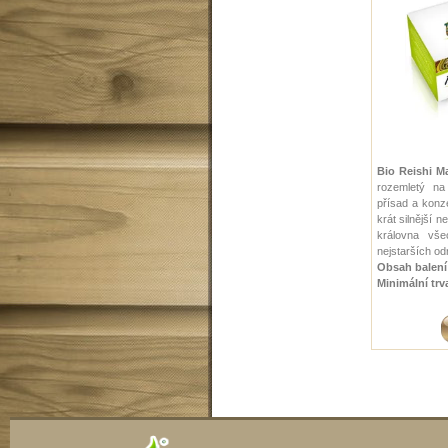
Bio Reishi M
rozemletý na
přísad a konz
krát silnější 
královna vše
nejstarších od
Obsah balen
Minimální trv