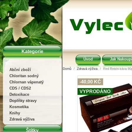
Kategorie
Úvod
Jak Nakoupi
Domů
Zdravá výživa
Red Reishi káva 90
Akční zboží
Chloritan sodný
-40,00 KČ
Chlornan vápenatý
CDS / CDS2
VYPRODÁNO
Detoxikace
Doplňky stravy
Kosmetika
Knihy
Zdravá výživa
Štítky