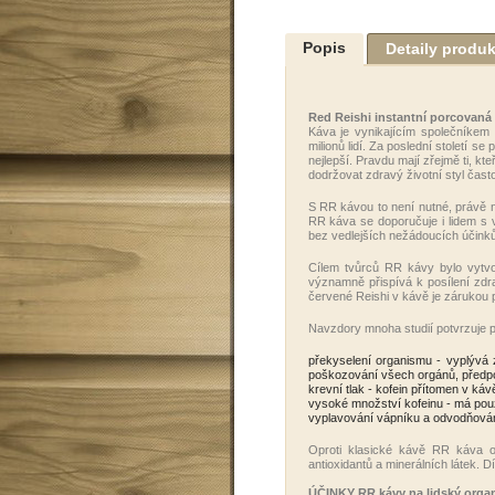
Popis
Detaily produ
Red Reishi instantní porcovaná
Káva je vynikajícím společníkem 
milionů lidí. Za poslední století 
nejlepší. Pravdu mají zřejmě ti, kt
dodržovat zdravý životní styl čas
S RR kávou to není nutné, právě n
RR káva se doporučuje i lidem s v
bez vedlejších nežádoucích účinků
Cílem tvůrců RR kávy bylo vytvo
významně přispívá k posílení zdr
červené Reishi v kávě je zárukou 
Navzdory mnoha studií potvrzuje poz
překyselení organismu - vyplývá z
poškozování všech orgánů, předpok
krevní tlak - kofein přítomen v ká
vysoké množství kofeinu - má pouz
vyplavování vápníku a odvodňová
Oproti klasické kávě RR káva 
antioxidantů a minerálních látek. 
ÚČINKY RR kávy na lidský orga