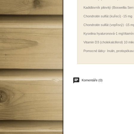
Kadidlovník pilovitý (Boswellia Ser
Chondroitin sulfát (kuřecí) -15 mg
Chondroitin sulfát (vepřový) -15 m
Kyselina hyaluronová-1 mgVitamín 
Vitamin D3 (cholekalciferol) 10 mi
Pomocné látky-
Inulin, protispéka
Komentáře (0)