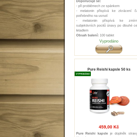
Doporučuje se:
- při problémech ze spánkem
- melatonin přispívá ke zkrácení č
potřebného na usnutí
- melatoniin přispívá ke zmírn
subjektivních pocitů únavy po dlouhé c
letadlem
Obsah balení:
100 tablet
Vyprodáno
Pure Reishi kapsle 50 ks
VYPRODÁNO
459,00 Kč
Pure Reishi kapsle
je doplněk strav