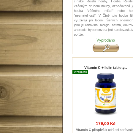
čínské Reishi houby.
Houba Reishi
vzácným druhem houby, označovaná j
houba "věčného mládí" nebo ho
"nesmrtelnosti". V Číně tuto houbu lé
využívají při léčení různých onemocn
jako je rakovina, alergie, astma, cukro
anorexie, hypertenze a jiné kardiovaskul
potíže.
Vyprodáno
Vitamín C + Ilulín tablety...
VYPRODÁNO
179,00 Kč
Vitamin C přispívá
k udržení správné