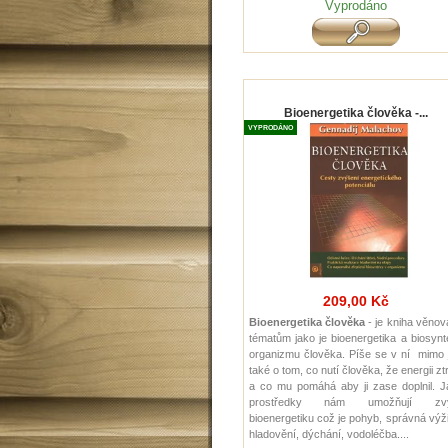
Vyprodáno
Bioenergetika člověka -...
VYPRODÁNO
209,00 Kč
Bioenergetika člověka
- je kniha věno
tématům jako je bioenergetika a biosyn
organizmu člověka. Píše se v ní mimo 
také o tom, co nutí člověka, že energii zt
a co mu pomáhá aby ji zase doplnil. J
prostředky nám umožňují zvý
bioenergetiku což je pohyb, správná výž
hladovění, dýchání, vodoléčba....