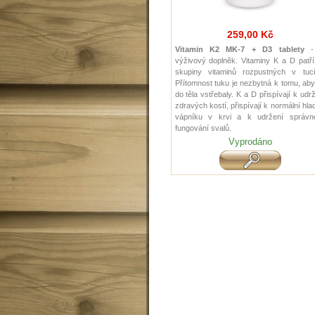
259,00 Kč
Vitamin K2 MK-7 + D3 tablety
-
výživový doplněk. Vitaminy K a D patř
skupiny vitaminů rozpustných v tucí
Přítomnost tuku je nezbytná k tomu, ab
do těla vstřebaly. K a D přispívají k udr
zdravých kostí, přispívají k normální hla
vápníku v krvi a k udržení správn
fungování svalů.
Vyprodáno