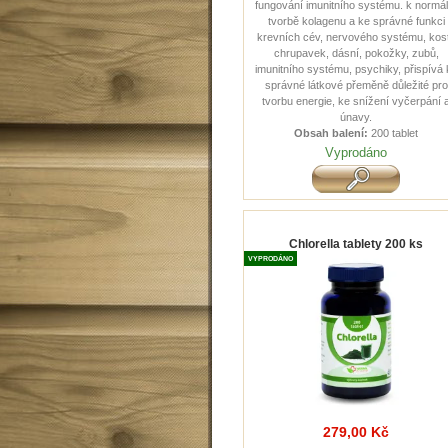
fungování imunitního systému. k normál
tvorbě kolagenu a ke správné funkci
krevních cév, nervového systému, kost
chrupavek, dásní, pokožky, zubů,
imunitního systému, psychiky, přispívá 
správné látkové přeměně důležité pro
tvorbu energie, ke snížení vyčerpání 
únavy.
Obsah balení:
200 tablet
Vyprodáno
Chlorella tablety 200 ks
VYPRODÁNO
279,00 Kč