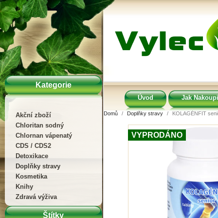
Kategorie
Úvod
Jak Nakoupi
Domů
Doplňky stravy
KOLAGÉNFIT senior
Akční zboží
Chloritan sodný
VYPRODÁNO
Chlornan vápenatý
CDS / CDS2
Detoxikace
Doplňky stravy
Kosmetika
Knihy
Zdravá výživa
Štítky