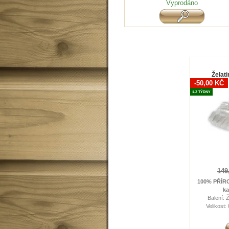
Vyprodáno
Želat
-50,00 KČ
1-2 TÝDNY
149
100% PŘÍR
ka
Balení: 
Velikost: