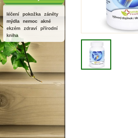
léčení
pokožka
záněty
mýdla
nemoc
akné
ekzém
zdraví
přírodní
kniha