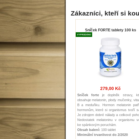
Zákazníci, kteří si kou
Sníček FORTE tablety 100 ks
VYPRODÁNO
279,00 Kč
Sníček forte
je doplněk stravy, kt
obsahuje melatonin, plody mučenky, vit
B a meduňku. Hormon melatonin patř
hormonům, které si organismus tvoří s
Je zdrojem dobré nálady a celkové poh
Nedostatek melatoninu v organismu v
ke spánkovým poruchám.
Obsah balení:
100 tablet
Minimální trvanlivost do 2/2020