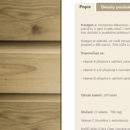
Popis
Detaily produ
Kolagen
je nezbytnou bílkovinou 
pokožky a také kvalitu vlasů i ne
kdy dochází k prudkému poklesu tv
Kolagen je vláknitá, ve vodě neroz
proteinů v těle savců, 70% kůže a
Doporučuje se:
- vitamin K přispívá k udržení zdr
- vitamin K a D přispívají k normáln
- vitamin D přispívá k udržení spr
Obsah balení:
100 tablet
Složení:
(1 tableta - 700 mg)
Vitamin C (kyselina L-askorbová) 
Kočičí dráp (Cat's Claw, Uncaria 