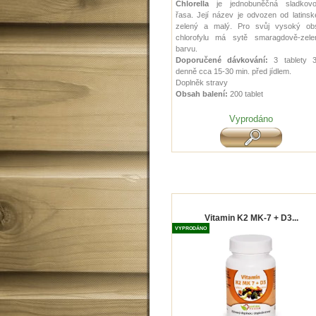
Chlorella
je jednobuněčná sladkovo
řasa. Její název je odvozen od latins
zelený a malý. Pro svůj vysoký ob
chlorofylu má sytě smaragdově-zele
barvu.
Doporučené dávkování:
3 tablety 
denně cca 15-30 min. před jídlem.
Doplněk stravy
Obsah balení:
200 tablet
Vyprodáno
Vitamin K2 MK-7 + D3...
VYPRODÁNO