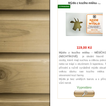
Mýdlo z kozího mléka -...
VYPRODÁNO
119,00 Kč
Mýdlo z kozího mléka - MĚSÍČK
(NECHTÍKOVÉ)
je ideální hlavně 
osoby, které mají suchou a citlivou pok
nebo se trápí s ekzémem či lupenkou. 
přírodní a ručně vyráběné mýdlo obsah
velkou dávku raw kozího mléka
slovenské kozí farmy.
Mýdlo je bez umělých barviv a s příro
vůní neroli.
Vyprodáno