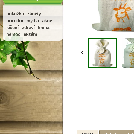
pokožka
záněty
přírodní
mýdla
akné
léčení
zdraví
kniha
nemoc
ekzém

Popis