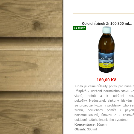
Koloidní zinek Zn100 300 ml...
1-2 TÝDNY
189,00 Kč
Zinek
je velmi důležitý prvek pro naše t
Přispívá k udržení normálního stavu ko
vlasů, nehtů a k udržení zdr
pokožky.
Nedostatek zinku v lidském t
se projevuje kožními problémy, zhorše
zraku, poruchami paměti i psychi
bolestmi kloubů, únavou a k celkov
oslabení našeho imunitního systému.
Koncentrace:
10ppm
Obsah:
300 ml