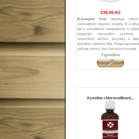
239,00 Kč
B-komplex forte
obsahuje všec
esenciálních vitaminů skupiny B a přis
tak k normálnímu metabolismu, k dobr
fungování nervového systému,
správnému udržení psychiky a látk
přeměny v lidském těle. Podporuje imuni
udržuje zdravý stav červených krvinek.
Vyprodáno
Kyselina chlorovodíková...