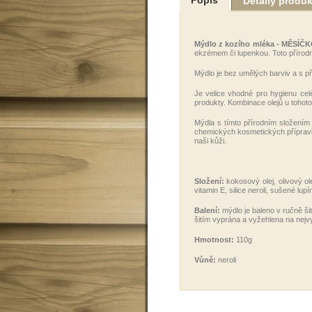
Detaily produ
Mýdlo z kozího mléka - MĚSÍ
ekzémem či lupenkou. Toto přírod
Mýdlo je bez umělých barviv a s přír
Je velice vhodné pro hygienu celéh
produkty. Kombinace olejů u tohoto 
Mýdla s tímto přírodním složením 
chemických kosmetických přípravků
naši kůži.
Složení:
kokosový olej, olivový ol
vitamin E, silice neroli, sušené lu
Balení:
mýdlo je baleno v ručně š
šitím vyprána a vyžehlena na nejvy
Hmotnost:
110g
Vůně:
neroli