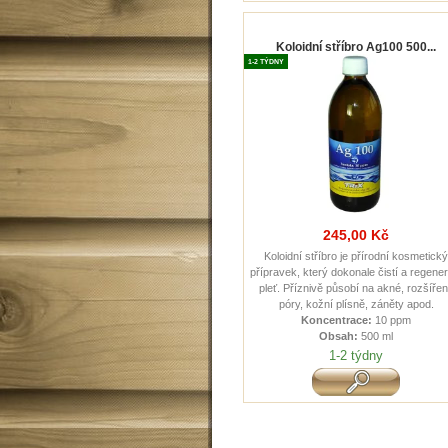
Koloidní stříbro Ag100 500...
1-2 TÝDNY
245,00 Kč
Koloidní stříbro je přírodní kosmetick
přípravek, který dokonale čistí a regener
pleť. Příznivě působí na akné, rozšíře
póry, kožní plísně, záněty apod.
Koncentrace:
10 ppm
Obsah:
500 ml
1-2 týdny