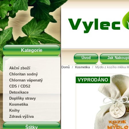
Kategorie
Úvod
Jak Nakoupi
Domů
Kosmetika
Mýdlo z kozího mléka M
Akční zboží
Chloritan sodný
VYPRODÁNO
Chlornan vápenatý
CDS / CDS2
Detoxikace
Doplňky stravy
Kosmetika
Knihy
Zdravá výživa
Štítky