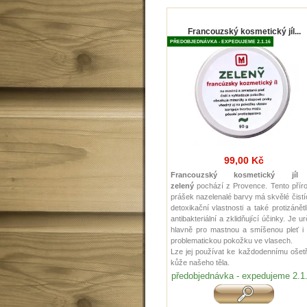
Francouzský kosmetický jíl...
PŘEDOBJEDNÁVKA - EXPEDUJEME 2.1.16
99,00 Kč
Francouzský kosmetický jí
zelený
pochází z Provence. Tento příro
prášek nazelenalé barvy má skvělé čistí
detoxikační vlastnosti a také protizánětl
antibakteriální a zklidňující účinky. Je u
hlavně pro mastnou a smíšenou pleť i 
problematickou pokožku ve vlasech.
Lze jej používat ke každodennímu ošet
kůže našeho těla.
předobjednávka - expedujeme 2.1