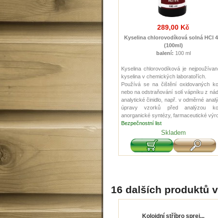
289,00 Kč
Kyselina chlorovodíková solná HCl 
(100ml)
balení:
100 ml
Kyselina
chlorovodíková
je
nejpoužívan
kyselina
v
chemických
laboratořích
.
Používá
se
na
čištění
oxidovaných
k
nebo
na
odstraňování
solí
vápníku
z
ná
analytické
činidlo
,
např
.
v
odměrné
anal
úpravy
vzorků
před
analýzou
k
anorganické
syntézy
,
farmaceutické výr
Bezpečnostní list
Skladem
16 dalších produktů v
Koloidní stříbro sprej...