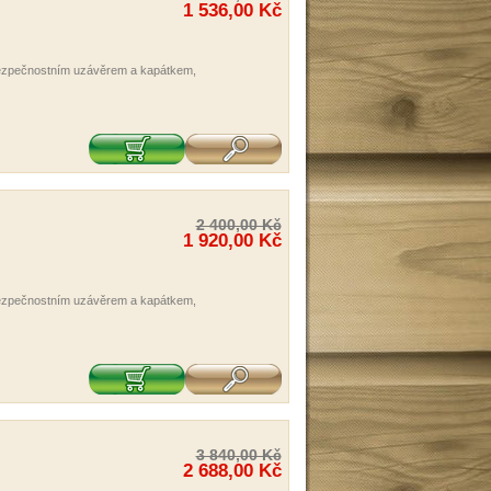
1 536,00 Kč
 bezpečnostním uzávěrem a kapátkem,
2 400,00 Kč
1 920,00 Kč
 bezpečnostním uzávěrem a kapátkem,
3 840,00 Kč
2 688,00 Kč