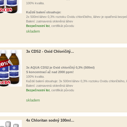
100% kvalita.
Každé balení obsahuje:
2x 500ml láhev 0,3% roztoku Oxidu chloričitého, láhev je opatřená bez
Balení: zatmavená skleněná láhev
Bezpečnostní list
, certifikát původu
skladem
3x CDS2 - Oxid Chloričitý...
3x AQUA CDS2 je Oxid chloričitý 0,3% (500ml)
S koncentrací až nad 2000 ppm!
100% kvalita.
Každé balení obsahuje: 3x 500ml láhev 0,3% roztoku Oxidu chloričitého
Balení: zatmavená skleněná láhev
Bezpečnostní list
, certifikát původu
skladem
4x Chloritan sodný 100ml...