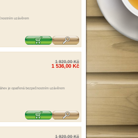
pečnostním uzávěrem
1 920,00 Kč
1 536,00 Kč
, láhev je opatřená bezpečnostním uzávěrem
1 920,00 Kč