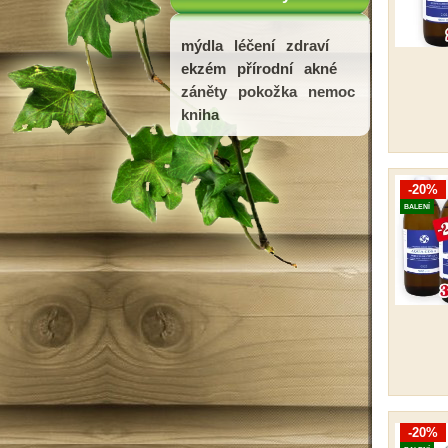
mýdla
léčení
zdraví
ekzém
přírodní
akné
záněty
pokožka
nemoc
kniha
-20%
BALENÍ
-20%