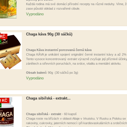
Každá rodina má své domácí přírodní recepty na různé neduhy. Víme, že
zase působí obklad z rozvařené cibule.
Vyprodáno
Chaga káva 90g (30 sáčků)
 KČ
O
Chaga Káva instantní porcovaná černá káva
Chaga KÁVA je unikátní spojení originální černé instantní kávy a až 2%
Tento vysoce koncentrovaný extrakt výrazně zvyšuje její příznivé účinky 
zánětech a střevních poruchách, na srdce, vitalitu a mentální aktivitu.
Obsah balení:
90g (30 sáčků po 3g )
Vyprodáno
Chaga sibiřská - extrakt...
0 KČ
O
Chaga sibiřská - extrakt
- 60 kapslí
Chaga roste na břízách v oblasti Altaje v Irkutsku. V Rusku a Polsku se po
rakoviny, cukrovky, jaterních nemocí i při kardiovaskulárních a srdečních 