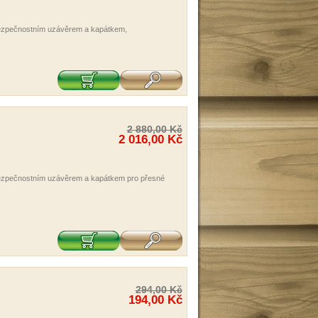
 bezpečnostním uzávěrem a kapátkem,
2 880,00 Kč
2 016,00 Kč
 bezpečnostním uzávěrem a kapátkem pro přesné
294,00 Kč
194,00 Kč