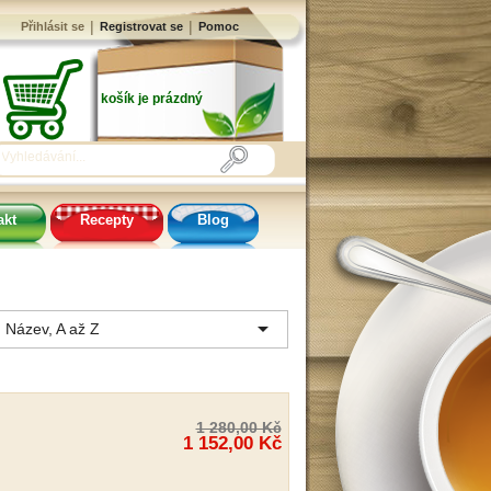
|
|
Přihlásit se
Registrovat se
Pomoc
košík je prázdný
akt
Recepty
Blog

Název, A až Z
1 280,00 Kč
1 152,00 Kč