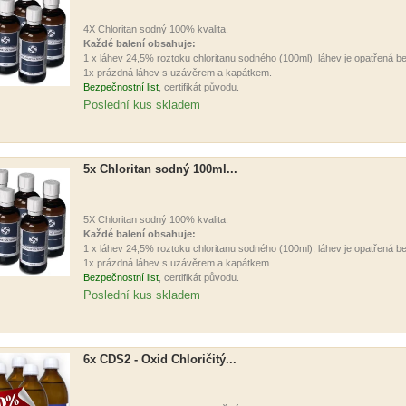
4X Chloritan sodný 100% kvalita.
Každé balení obsahuje:
1 x láhev 24,5% roztoku chloritanu sodného (100ml), láhev je opatřená
1x prázdná láhev s uzávěrem a kapátkem.
Bezpečnostní list
, certifikát původu.
Poslední kus skladem
5x Chloritan sodný 100ml...
5X Chloritan sodný 100% kvalita.
Každé balení obsahuje:
1 x láhev 24,5% roztoku chloritanu sodného (100ml), láhev je opatřená
1x prázdná láhev s uzávěrem a kapátkem.
Bezpečnostní list
, certifikát původu.
Poslední kus skladem
6x CDS2 - Oxid Chloričitý...