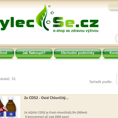
Úvod
Jak Nakoupit?
Obchodní podmínky
Kont
duktů: 31
Seřadit podle:
2x CDS2 - Oxid Chloričitý...
2x AQUA CDS2 je Oxid chloričitý
0,3% (500ml)
S koncentrací až nad 2000 ppm!