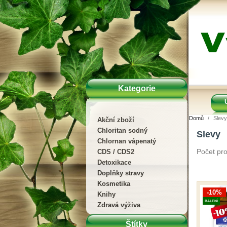
Kategorie
Domů
Slevy
Akční zboží
Chloritan sodný
Slevy
Chlornan vápenatý
Počet pro
CDS / CDS2
Detoxikace
Doplňky stravy
Kosmetika
-10%
Knihy
BALENÍ
Zdravá výživa
Štítky