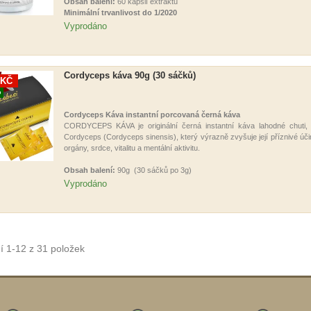
Obsah balení:
60 kapslí extraktu
Minimální trvanlivost do 1/2020
Vyprodáno
Cordyceps káva 90g (30 sáčků)
 KČ
O
Cordyceps Káva instantní porcovaná černá káva
CORDYCEPS KÁVA je originální černá instantní káva lahodné chut
Cordyceps (Cordyceps sinensis), který výrazně zvyšuje její příznivé úči
orgány, srdce, vitalitu a mentální aktivitu.
Obsah balení:
90g (30 sáčků po 3g )
Vyprodáno
í 1-12 z 31 položek