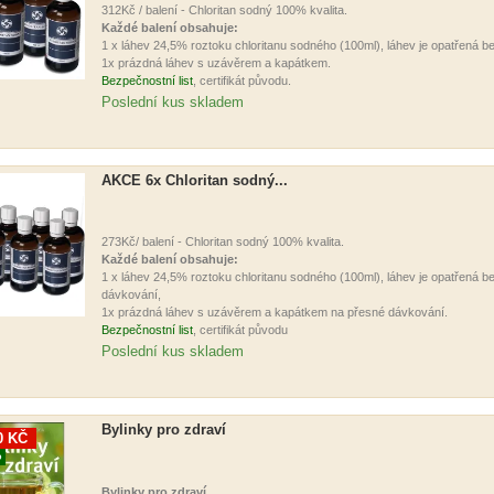
312Kč / balení - Chloritan sodný 100% kvalita.
Každé balení obsahuje:
1 x láhev 24,5% roztoku chloritanu sodného (100ml), láhev je opatřená
1x prázdná láhev s uzávěrem a kapátkem.
Bezpečnostní list
, certifikát původu.
Poslední kus skladem
AKCE 6x Chloritan sodný...
273Kč/ balení - Chloritan sodný 100% kvalita.
Každé balení obsahuje:
1 x láhev 24,5% roztoku chloritanu sodného (100ml), láhev je opatřená
dávkování,
1x prázdná láhev s uzávěrem a kapátkem na přesné dávkování.
Bezpečnostní list
, certifikát původu
Poslední kus skladem
Bylinky pro zdraví
0 KČ
O
Bylinky pro zdraví