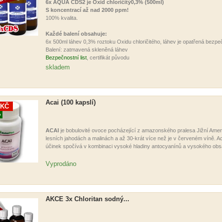
6x AQUA CDS2 je Oxid chloričitý
0,3% (500ml)
S koncentrací až nad 2000 ppm!
100% kvalita.
Každé balení obsahuje:
6x 500ml láhev 0,3% roztoku Oxidu chloričitého, láhev je opatřená bez
Balení: zatmavená skleněná láhev
Bezpečnostní list
, certifikát původu
skladem
Acai (100 kapslí)
 KČ
O
ACAI
je bobulovité ovoce pocházející z amazonského pralesa Jižní Amerik
lesních jahodách a malinách a až 30-krát více než je v červeném víně. Aca
účinek spočívá v kombinaci vysoké hladiny antocyanínů a vysokého obsa
Vyprodáno
AKCE 3x Chloritan sodný...