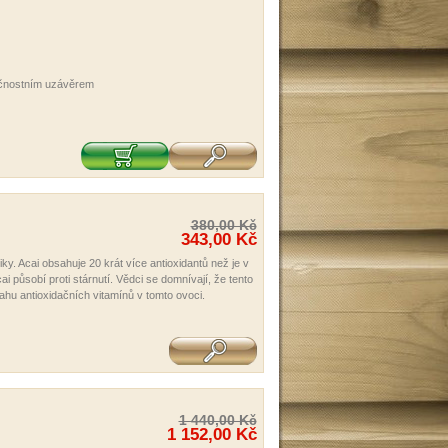
pečnostním uzávěrem
380,00 Kč
343,00 Kč
y. Acai obsahuje 20 krát více antioxidantů než je v
i působí proti stárnutí. Vědci se domnívají, že tento
hu antioxidačních vitamínů v tomto ovoci.
1 440,00 Kč
1 152,00 Kč